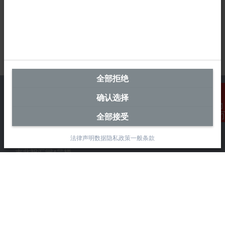
全部拒绝
确认选择
全部接受
联系我们
中国区总部
法律声明
数据隐私政策
一般条款
毕孚自动化设备贸易(上海)有限公司
市北智汇园4号楼
静安区汶水路 299 弄 9-10 号
上海, 200072
+86 21 6631 2666
+86 21 6631 5696
info@beckhoff.com.cn