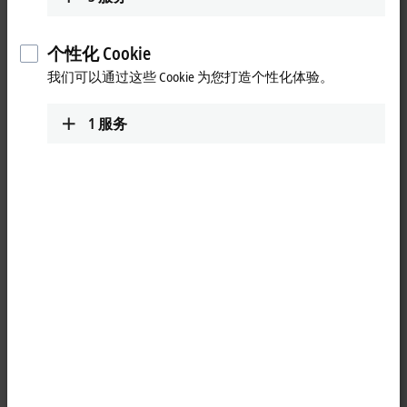
training@beckhoff.com
frankfurt@beckhoff.com
www.beckhoff.com/de-de/
个性化 Cookie
Map of location as PDF
我们可以通过这些 Cookie 为您打造个性化体验。
Overview of sales offices in
Germany
1
服务
Technical Support
+49 5246 963-157
support@beckhoff.com
Service
Beckhoff Automation GmbH & Co. KG
Stahlstraße 31
33415
Verl
德国
+49 5246 963-460
service@beckhoff.com