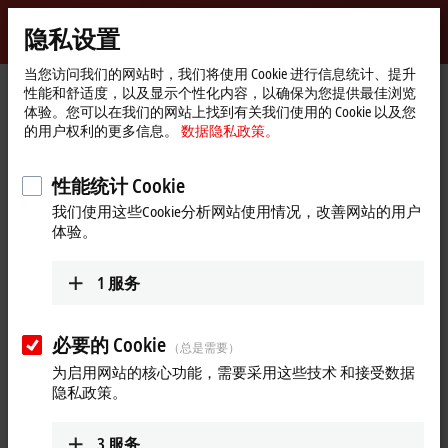
登录
隐私设置
myBeckhoff
Beckhoff
-
当您访问我们的网站时，我们将使用 Cookie 进行信息统计、提升
性能和舒适度，以及显示个性化内容，以确保为您提供最佳浏览
自
体验。您可以在我们的网站上找到有关我们使用的 Cookie 以及您
动
Start
公司简介
全球业务
德国
Subsidiary Frankfurt
的用户权利的更多信息。
数据隐私政策。
化
page
Sales office Fulda
新
技
性能统计 Cookie
Sales office Fulda, 德国
术
我们使用这些Cookie分析网站使用情况，改善网站的用户
体验。
地址和联系方式
1
服务
Sales office Fulda
Training Verl
Beckhoff Automation GmbH &
Beckhoff Automation GmbH &
Co. KG
Co. KG
必要的 Cookie
（总是需要）
Dalbergstraße 7
Eiserstraße 9
为启用网站的核心功能，需要采用这些技术 和接受数据
36037
Fulda
33415
Verl
隐私政策。
德国
德国
+49 5246 963-5000
+49 661 901526-0
3
服务