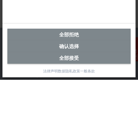
全部拒绝
确认选择
中国区总部
全部接受
联系我们
毕孚自动化设备贸易(上海)有限公司
法律声明
数据隐私政策
一般条款
市北智汇园4号楼
静安区汶水路 299 弄 9-10 号
上海, 200072
+86 21 6631 2666
+86 21 6631 5696
info@beckhoff.com.cn
详细联系方式
www.beckhoff.com.cn/zh-cn/