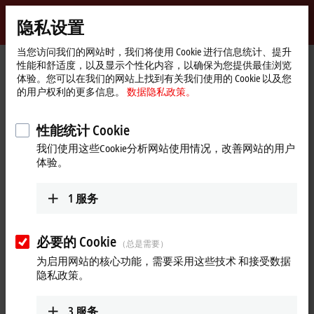
登录
隐私设置
myBeckhoff
Beckhoff
-
当您访问我们的网站时，我们将使用 Cookie 进行信息统计、提升
性能和舒适度，以及显示个性化内容，以确保为您提供最佳浏览
自
体验。您可以在我们的网站上找到有关我们使用的 Cookie 以及您
动
Start
公司简介
全球业务
德国
Sales
的用户权利的更多信息。
数据隐私政策。
化
page
新
Sales, 德国
技
性能统计 Cookie
术
我们使用这些Cookie分析网站使用情况，改善网站的用户
体验。
地址和联系方式
Sales
1
服务
Beckhoff Automation GmbH & Co. KG
Hülshorstweg 20
33415
Verl
必要的 Cookie
（总是需要）
德国
为启用网站的核心功能，需要采用这些技术 和接受数据
+49 5246 963-0
隐私政策。
sales@beckhoff.com
www.beckhoff.com/en-en/
3
服务