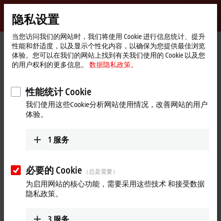
登录
隐私设置
myBeckhoff
Beckhoff
-
当您访问我们的网站时，我们将使用 Cookie 进行信息统计、提升
性能和舒适度，以及显示个性化内容，以确保为您提供最佳浏览
自
体验。您可以在我们的网站上找到有关我们使用的 Cookie 以及您
动
Start
支持
全球支持
马耳他
Technical Support
的用户权利的更多信息。
数据隐私政策。
化
page
新
Technical Support, 马耳他
技
性能统计 Cookie
术
我们使用这些Cookie分析网站使用情况，改善网站的用户
体验。
地址和联系方式
Technical Support
1
服务
JMartans Automation
F10B Mosta Technopark
MST 3000
Mosta
必要的 Cookie
（总是需要）
马耳他
为启用网站的核心功能，需要采用这些技术 和接受数据
+356 21420655
隐私政策。
info@jmartans.com
www.jmartans.com
3
服务