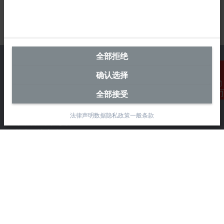
全部拒绝
确认选择
中国区总部
全部接受
联系我们
毕孚自动化设备贸易(上海)有限公司
法律声明
数据隐私政策
一般条款
市北智汇园4号楼
静安区汶水路 299 弄 9-10 号
上海, 200072
+86 21 6631 2666
+86 21 6631 5696
info@beckhoff.com.cn
详细联系方式
www.beckhoff.com.cn/zh-cn/