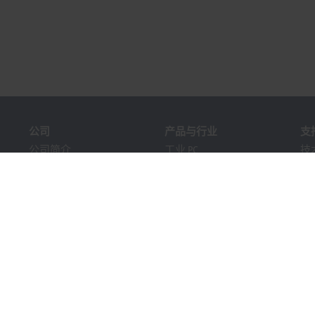
公司
产品与行业
支
公司简介
工业 PC
技
全球业务
I/O
服
职位招聘
运动控制
培
新闻
自动化软件
在
《PC Control》杂志
MX-System
解
市场活动及日期
机器视觉
Bec
提示系统
行业
下
包装合规性