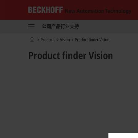
Beckhoff
-
公司
产品
行业
支持
自
动
Start
Products
Vision
Product finder Vision
化
page
新
Product finder Vision
技
术