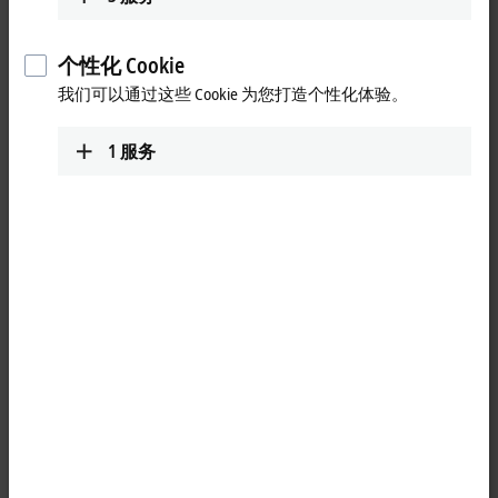
个性化 Cookie
我们可以通过这些 Cookie 为您打造个性化体验。
1
服务
3
1
防护等级高达 IP65/67 的坚固耐用的 VCS20x0 工业相机专为工业
图像处理场景打造，可输出稳定的高品质灰度图像。它通过