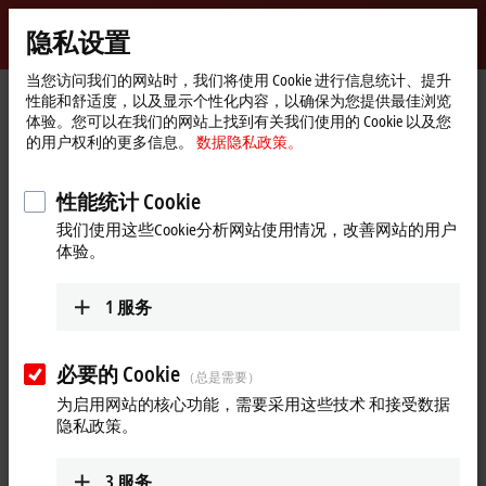
登录
隐私设置
myBeckhoff
Beckhoff
-
当您访问我们的网站时，我们将使用 Cookie 进行信息统计、提升
性能和舒适度，以及显示个性化内容，以确保为您提供最佳浏览
自
体验。您可以在我们的网站上找到有关我们使用的 Cookie 以及您
动
Start
产品
机器视觉
相机
VCS2000 | 面阵相机，2.5Gbit/s
的用户权利的更多信息。
数据隐私政策。
化
page
VCS2030-2400
新
技
性能统计 Cookie
VCS2030-2400 | GigE 面阵相
术
我们使用这些Cookie分析网站使用情况，改善网站的用户
机，2.5 Gbit/s，索尼 IMX540，
体验。
支持灰度成像，24.6 MP
1
服务
必要的 Cookie
（总是需要）
为启用网站的核心功能，需要采用这些技术 和接受数据
隐私政策。
3
服务