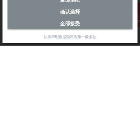
中国区总部
确认选择
毕孚自动化设备贸易(上海)有限公司
全部接受
联系我们
市北智汇园4号楼
静安区汶水路 299 弄 9-10 号
法律声明
数据隐私政策
一般条款
上海, 200072
+86 21 6631 2666
+86 21 6631 5696
info@beckhoff.com.cn
详细联系方式
www.beckhoff.com.cn/zh-cn/
电子快讯
打印页面
公司
产品与行业
支持