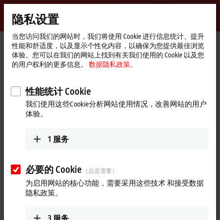
登录
隐私设置
myBeckhoff
Beckhoff
-
当您访问我们的网站时，我们将使用 Cookie 进行信息统计、提升
性能和舒适度，以及显示个性化内容，以确保为您提供最佳浏览
自
体验。您可以在我们的网站上找到有关我们使用的 Cookie 以及您
动
Start
产品
MX-System 无控制柜解决方案
MOxxxx | I/O 模块
的用户权利的更多信息。
数据隐私政策。
化
page
新
MOxxxx | I/O 模块
技
性能统计 Cookie
术
我们使用这些Cookie分析网站使用情况，改善网站的用户
产品概览表
产品搜索器
体验。
MO1xxx | 数字量输入
1
服务
MO1xxx 系列 I/O 模块用于从现场层采集二进
制信号。
必要的 Cookie
更多信息
（总是需要）
为启用网站的核心功能，需要采用这些技术 和接受数据
隐私政策。
MO2xxx | 数字量输出
MO2xxx 系列 I/O 模块可以生成二进制信号并
3
服务