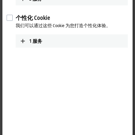
个性化 Cookie
我们可以通过这些 Cookie 为您打造个性化体验。
1
服务
1
AG3300 系列带输出轴的经济型行星齿轮减速机具有性价比高的
特点，可以作为 AG2300 系列高端行星齿轮减速机的替代方
案。齿轮减速机有单级和两级版本可选，其配合尺寸与 AG2300
系列高端齿轮减速机兼容，可以帮助用户以经济高效的方式实
现对动态性、扭矩和精度要求较低的应用。AG3300 系列有标准