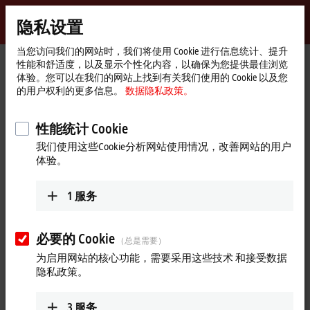
登录
隐私设置
myBeckhoff
Beckhoff
-
当您访问我们的网站时，我们将使用 Cookie 进行信息统计、提升
性能和舒适度，以及显示个性化内容，以确保为您提供最佳浏览
自
体验。您可以在我们的网站上找到有关我们使用的 Cookie 以及您
动
Start
产品
运动控制
行星齿轮减速机
的用户权利的更多信息。
数据隐私政策。
化
page
AG3300 | 经济型行星齿轮减速机
AG3300-+NPS025S
新
AG3300-+NPS025S-MF1-7
技
性能统计 Cookie
术
AG3300-+NPS025S-MF1-7 | 经济
我们使用这些Cookie分析网站使用情况，改善网站的用户
体验。
型行星齿轮减速机，尺寸为
025
1
服务
必要的 Cookie
（总是需要）
为启用网站的核心功能，需要采用这些技术 和接受数据
隐私政策。
3
服务