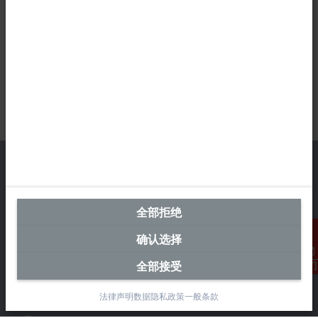
中国区总部
全部拒绝
毕孚自动化设备贸易(上海)有限公司
确认选择
市北智汇园4号楼
静安区汶水路 299 弄 9-10 号
全部接受
联系我们
上海, 200072
法律声明
数据隐私政策
一般条款
+86 21 6631 2666