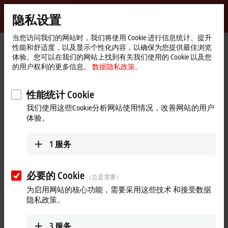
登录
隐私设置
myBeckhoff
Beckhoff
-
当您访问我们的网站时，我们将使用 Cookie 进行信息统计、提升
性能和舒适度，以及显示个性化内容，以确保为您提供最佳浏览
自
体验。您可以在我们的网站上找到有关我们使用的 Cookie 以及您
动
Start
产品
IPC
面板型 PC
CPX27xx，CPX37xx | 防爆面板型 PC
的用户权利的更多信息。
数据隐私政策。
化
page
新
CPX27xx，CPX37xx | 防爆面板型
技
性能统计 Cookie
PC
术
我们使用这些Cookie分析网站使用情况，改善网站的用户
体验。
适用于 2/22 区危险区域的面板型 PC
1
服务
适用于各种应用场合的面板型
PC
倍福是基于 PC 的控制技术的先驱者之一：第一套 PC 控制系统
必要的 Cookie
（总是需要）
早在 1986 年就已交付使用。倍福将其几十年来积累的深厚专
为启用网站的核心功能，需要采用这些技术 和接受数据
业技术和知识融入到工业 PC 技术中，打造出多款高品质的工
隐私政策。
业 PC 产品，并在全世界范围内得到成功应用。
在工业 PC 的开发和设计方面，倍福产品理念的重要特点就是
3
服务