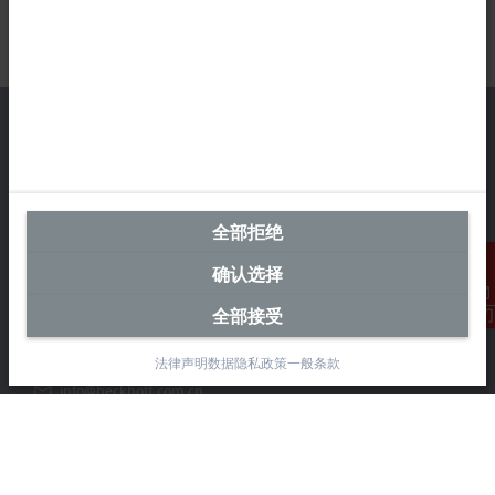
中国区总部
全部拒绝
毕孚自动化设备贸易(上海)有限公司
市北智汇园4号楼
确认选择
静安区汶水路 299 弄 9-10 号
上海, 200072
全部接受
联系我们
+86 21 6631 2666
法律声明
数据隐私政策
一般条款
+86 21 6631 5696
info@beckhoff.com.cn
详细联系方式
www.beckhoff.com.cn/zh-cn/
电子快讯