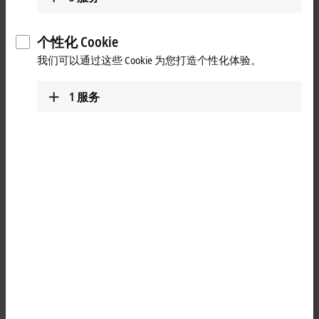
使用先进的、高性能的组件和处理器：因此，倍福工业 PC 往
往融合了技术市场中的新技术和新产品。对于工业领域以及消
费品领域出现的每一项新技术，倍福都会对其潜在的工业应用
个性化 Cookie
进行测试，并根据具体情况进行调整、优化和整合。CP2xxx 和
我们可以通过这些 Cookie 为您打造个性化体验。
CP3xxx 系列设备就是采用了先进的多点触控技术的典型范例。
从 2007 年开始，先进的触摸屏技术已经在消费电子市场上得
1
服务
到了广泛应用，而自 2012 年起，倍福就一直坚持将该项技术
的优势整合到面板型 PC 产品中，提供先进、直观的设备和系
统操作选项。倍福通过整合相应的基础技术，使得电容式触摸
屏技术的功能原理在可用性、抗干扰性、机械稳定性和外形尺
寸等方面都适合于工业应用。CP2xxx 和 CP3xxx 系列产品很好地
说明了先进的消费电子技术如何在工业环境中获得成功应用。