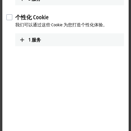
融合了技术市场中的新技术和新产品。对于工业领域以及消费
品领域出现的每一项新技术，倍福都会对其潜在的工业应用进
个性化 Cookie
行测试，并根据具体情况进行调整、优化和整合。CP2xxx 和
CP3xxx 系列设备就是采用了先进的多点触控技术的典型范例。
我们可以通过这些 Cookie 为您打造个性化体验。
从 2007 年开始，先进的触摸屏技术已经在消费电子市场上得
到了广泛应用，而自 2012 年起，倍福就一直坚持将该项技术
1
服务
的优势整合到控制面板产品中，提供先进、直观的设备和系统
操作选项。倍福通过整合相应的基础技术，使得电容式触摸屏
技术的功能原理在可用性、抗干扰性、机械稳定性和外形尺寸
等方面都适合于工业应用。CP2xxx 和 CP3xxx 系列产品很好地说
明了先进的消费电子技术如何在工业环境中获得成功应用。
显示更多
前 25 条
重置所有筛选器
结果:
您的选择: