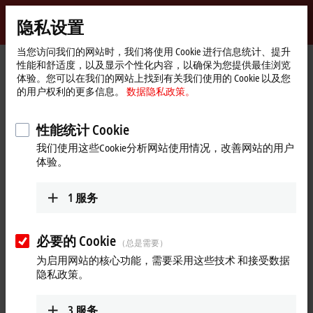
登录
隐私设置
myBeckhoff
Beckhoff
-
当您访问我们的网站时，我们将使用 Cookie 进行信息统计、提升
Start
产品
IPC
控制面板
附件
性能和舒适度，以及显示个性化内容，以确保为您提供最佳浏览
自
page
体验。您可以在我们的网站上找到有关我们使用的 Cookie 以及您
动
控制面板附件
的用户权利的更多信息。
数据隐私政策。
化
新
技
性能统计 Cookie
产品概览表
术
我们使用这些Cookie分析网站使用情况，改善网站的用户
体验。
倍福的附件产品是控制系统中不可或缺的
一部分
1
服务
倍福是基于 PC 的控制技术的先驱者之一：早在 1986 年就已交
必要的 Cookie
付使用了第一套 PC 控制系统。倍福将其几十年来积累的深厚
（总是需要）
专业技术和知识融入到工业 PC 技术中，打造出多款高品质的
为启用网站的核心功能，需要采用这些技术 和接受数据
工业 PC 产品，并在全世界范围内得到成功应用。
隐私政策。
在工业 PC 的开发和设计方面，倍福产品理念的重要特点就是
3
服务
使用先进、高性能的组件和处理器：因此，倍福工业 PC 往往