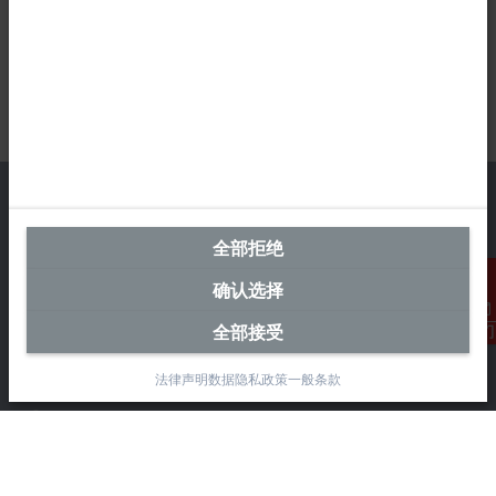
全部拒绝
中国区总部
确认选择
毕孚自动化设备贸易(上海)有限公司
全部接受
市北智汇园4号楼
联系我们
静安区汶水路 299 弄 9-10 号
上海, 200072
法律声明
数据隐私政策
一般条款
+86 21 6631 2666
+86 21 6631 5696
info@beckhoff.com.cn