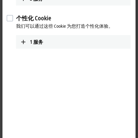
重置所有筛选器
个性化 Cookie
结果:
我们可以通过这些 Cookie 为您打造个性化体验。
您的选择:
正在加载页面内容…请稍候
1
服务