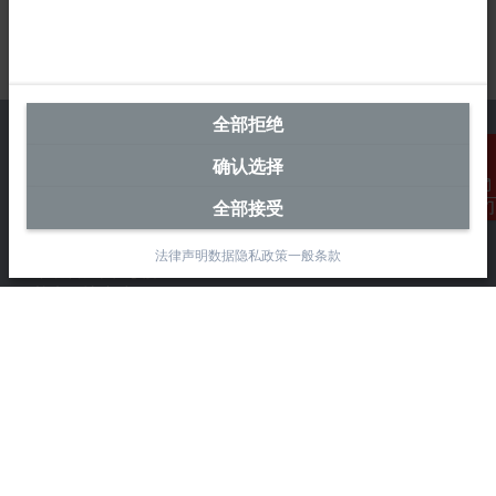
全部拒绝
确认选择
中国区总部
全部接受
联系我们
毕孚自动化设备贸易(上海)有限公司
法律声明
数据隐私政策
一般条款
市北智汇园4号楼
静安区汶水路 299 弄 9-10 号
上海, 200072
+86 21 6631 2666
+86 21 6631 5696
info@beckhoff.com.cn
详细联系方式
www.beckhoff.com.cn/zh-cn/