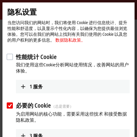
登录
隐私设置
myBeckhoff
Beckhoff
-
当您访问我们的网站时，我们将使用 Cookie 进行信息统计、提升
性能和舒适度，以及显示个性化内容，以确保为您提供最佳浏览
自
体验。您可以在我们的网站上找到有关我们使用的 Cookie 以及您
动
Start
产品
I/O
测量互感器
SVL1xxx | 低功率电压互感器
的用户权利的更多信息。
数据隐私政策。
化
page
新
SVL1xxx | 低功率电压互感器
技
性能统计 Cookie
术
我们使用这些Cookie分析网站使用情况，改善网站的用户
产品概览表
产品搜索器
体验。
SVL1xxx 三相测量系统配备 RJ45 接口，可以同步采集一次侧三
1
服务
相电压。其 333 mV 输出信号设计具有双重优势：既能够通过跳
接电缆轻松连接所有测量互感器，又配备电子铭牌，无需手动
配置电压互感器变比。
EL3475
EtherCAT 端子模块可自动识别机
必要的 Cookie
（总是需要）
械连接系统的拓扑结构，显著简化调试流程。
为启用网站的核心功能，需要采用这些技术 和接受数据
隐私政策。
前 25 条
3
服务