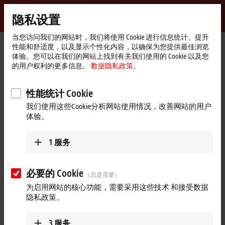
登录
隐私设置
myBeckhoff
Beckhoff
-
当您访问我们的网站时，我们将使用 Cookie 进行信息统计、提升
性能和舒适度，以及显示个性化内容，以确保为您提供最佳浏览
自
体验。您可以在我们的网站上找到有关我们使用的 Cookie 以及您
动
Start
Products
I/O
Infrastructure components
的用户权利的更多信息。
数据隐私政策。
化
page
Product finder Infrastructure components
新
技
性能统计 Cookie
Product finder Infrastructure
术
我们使用这些Cookie分析网站使用情况，改善网站的用户
components
体验。
The product finder only works on devices with a larger display.
1
服务
Tabular product overview
必要的 Cookie
（总是需要）
Use the tabular product finder on your mobile device to access our
为启用网站的核心功能，需要采用这些技术 和接受数据
content.
隐私政策。
Tabular product overview
3
服务