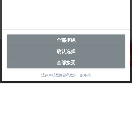
全部拒绝
确认选择
全部接受
联系我们
中国区总部
法律声明
数据隐私政策
一般条款
毕孚自动化设备贸易(上海)有限公司
市北智汇园4号楼
静安区汶水路 299 弄 9-10 号
上海, 200072
+86 21 6631 2666
+86 21 6631 5696
info@beckhoff.com.cn
详细联系方式