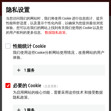
登录
隐私设置
myBeckhoff
Beckhoff
-
当您访问我们的网站时，我们将使用 Cookie 进行信息统计、提升
性能和舒适度，以及显示个性化内容，以确保为您提供最佳浏览
自
体验。您可以在我们的网站上找到有关我们使用的 Cookie 以及您
动
Start
产品
I/O
更多附件
预制电缆
ZK7000-0300-0xxx
的用户权利的更多信息。
数据隐私政策。
化
page
新
ZK7000-0300-0xxx | EtherCAT P
技
性能统计 Cookie
cable, AWG22, PUR, drag-chain
术
我们使用这些Cookie分析网站使用情况，改善网站的用户
suitable
体验。
1
服务
必要的 Cookie
（总是需要）
为启用网站的核心功能，需要采用这些技术 和接受数据
隐私政策。
3
服务