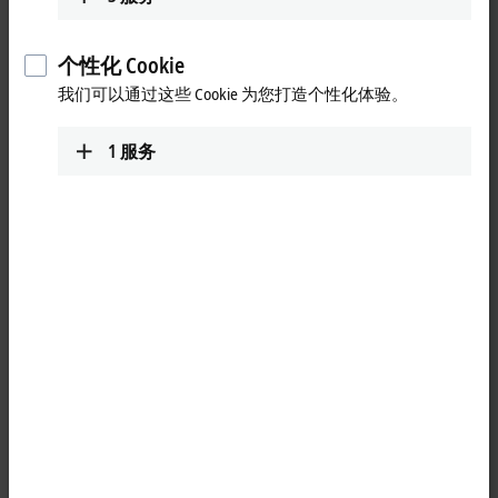
个性化 Cookie
我们可以通过这些 Cookie 为您打造个性化体验。
1
服务
1
M8, plug, angled, male, 4-pin, P-coded – open end
Product status:
regular delivery
Product information