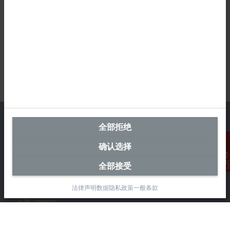
全部拒绝
确认选择
中国区总部
全部接受
联系我们
毕孚自动化设备贸易(上海)有限公司
市北智汇园4号楼
法律声明
数据隐私政策
一般条款
静安区汶水路 299 弄 9-10 号
上海, 200072
+86 21 6631 2666