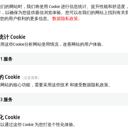
们的网站时，我们将使用 Cookie 进行信息统计、提升性能和舒适度
容，以确保为您提供最佳浏览体验。您可以在我们的网站上找到有关
 以及您的用户权利的更多信息。
数据隐私政策。
计 Cookie
用这些Cookie分析网站使用情况，改善网站的用户体验。
1
服务
 Cookie
ads
Additional products
（总是需要）
网站的核心功能，需要采用这些技术 和接受数据隐私政策。
Related products
3
服务
 Cookie
以通过这些 Cookie 为您打造个性化体验。