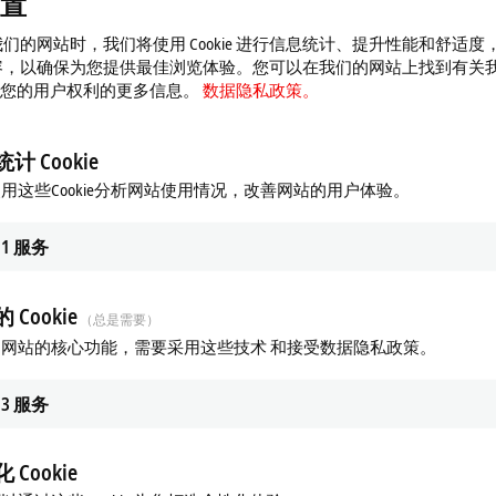
置
们的网站时，我们将使用 Cookie 进行信息统计、提升性能和舒适度
容，以确保为您提供最佳浏览体验。您可以在我们的网站上找到有关
 以及您的用户权利的更多信息。
数据隐私政策。
计 Cookie
用这些Cookie分析网站使用情况，改善网站的用户体验。
1
服务
 Cookie
（总是需要）
网站的核心功能，需要采用这些技术 和接受数据隐私政策。
3
服务
 Cookie