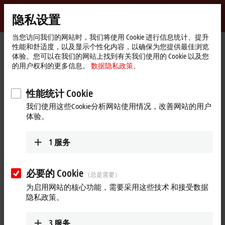
登录
隐私设置
myBeckhoff
Beckhoff
-
当您访问我们的网站时，我们将使用 Cookie 进行信息统计、提升
性能和舒适度，以及显示个性化内容，以确保为您提供最佳浏览
自
体验。您可以在我们的网站上找到有关我们使用的 Cookie 以及您
动
Start
产品
I/O
EtherCAT 插拔式模块
EJ3xxx | 模拟量输入
的用户权利的更多信息。
数据隐私政策。
化
page
EJ3214
新
技
性能统计 Cookie
EJ3214 | EtherCAT 插拔式模
术
我们使用这些Cookie分析网站使用情况，改善网站的用户
块，4 通道模拟量输入，温
体验。
度，RTD (Pt100)，16 位
1
服务
必要的 Cookie
（总是需要）
为启用网站的核心功能，需要采用这些技术 和接受数据
隐私政策。
3
服务