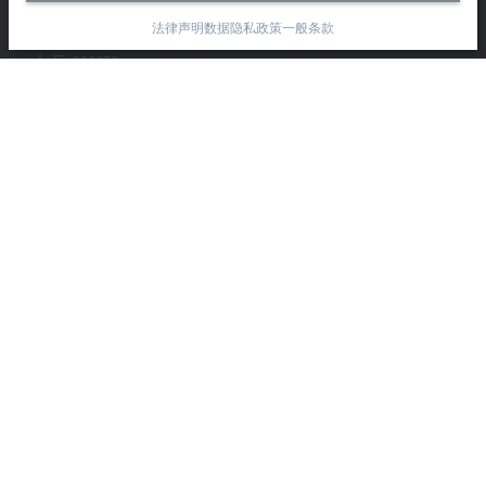
市北智汇园4号楼
法律声明
数据隐私政策
一般条款
静安区汶水路 299 弄 9-10 号
上海, 200072
+86 21 6631 2666
+86 21 6631 5696
info@beckhoff.com.cn
详细联系方式
www.beckhoff.com.cn/zh-cn/
电子快讯
打印页面
公司
产品与行业
支持
社交媒体