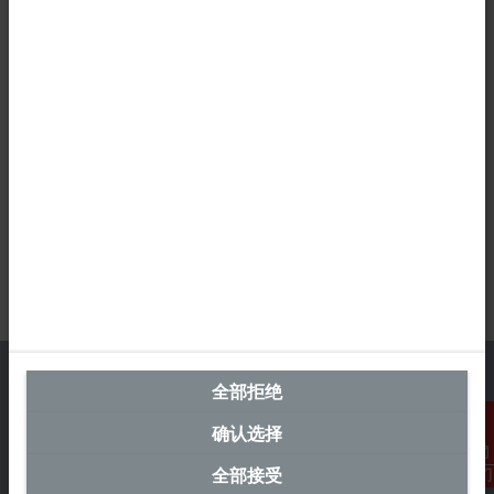
全部拒绝
确认选择
中国区总部
全部接受
联系我们
毕孚自动化设备贸易(上海)有限公司