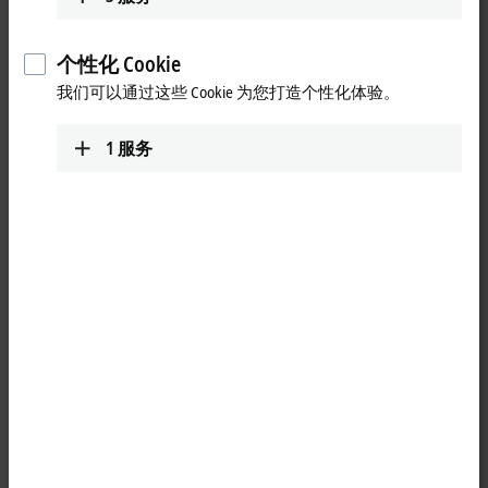
个性化 Cookie
我们可以通过这些 Cookie 为您打造个性化体验。
1
服务
2
EtherCAT
插拔式模块 EJ3214 可直接连接四个电阻传感器。该模
块电路可以连接二线制或三线制传感器。整个温度范围的线性
度由一个微处理器来实现，温度范围可以任意选定。EJ3214 的
标准设置为：分辨率 0.1°C。信号状态由 LED 指示。故障 LED 用
来指示传感器故障（例如断线）。