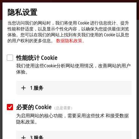
登录
隐私设置
myBeckhoff
Beckhoff
-
当您访问我们的网站时，我们将使用 Cookie 进行信息统计、提升
性能和舒适度，以及显示个性化内容，以确保为您提供最佳浏览
自
体验。您可以在我们的网站上找到有关我们使用的 Cookie 以及您
动
Start
产品
I/O
EtherCAT 研发相关产品
的用户权利的更多信息。
数据隐私政策。
化
page
ELxxxx, ETxxxx, FBxxxx | 硬件
ET1810, ET1811, ET1812
新
技
性能统计 Cookie
ET1810, ET1811, ET1812 | 用于
术
我们使用这些Cookie分析网站使用情况，改善网站的用户
®
Altera
FPGA 的 EtherCAT IP 核
体验。
新产品
1
服务
必要的 Cookie
（总是需要）
为启用网站的核心功能，需要采用这些技术 和接受数据
隐私政策。
3
服务