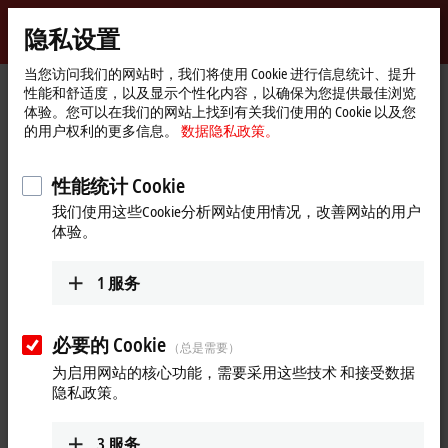
登录
隐私设置
myBeckhoff
Beckhoff
-
当您访问我们的网站时，我们将使用 Cookie 进行信息统计、提升
性能和舒适度，以及显示个性化内容，以确保为您提供最佳浏览
自
体验。您可以在我们的网站上找到有关我们使用的 Cookie 以及您
动
Start
产品
I/O
EtherCAT 端子盒
EPxxxx | 工业级外壳
的用户权利的更多信息。
数据隐私政策。
化
page
EP6xxx | 通信
新
技
性能统计 Cookie
EP6xxx | EtherCAT 端子盒，通信
术
我们使用这些Cookie分析网站使用情况，改善网站的用户
体验。
产品概览表
产品搜索器
1
服务
EP600x — 串口端子盒
EP600x 系列串口端子盒能够将带 RS232 或者 RS422/RS485 接口
的设备连接到控制层。
必要的 Cookie
（总是需要）
为启用网站的核心功能，需要采用这些技术 和接受数据
EP622x — IO-Link 主站端子盒
隐私政策。
各种 Class A 或 Class B IO-Link 主站端子盒有 4 或 8 个通道、额外
的数字量输入和输出以及不同的总电流。
3
服务