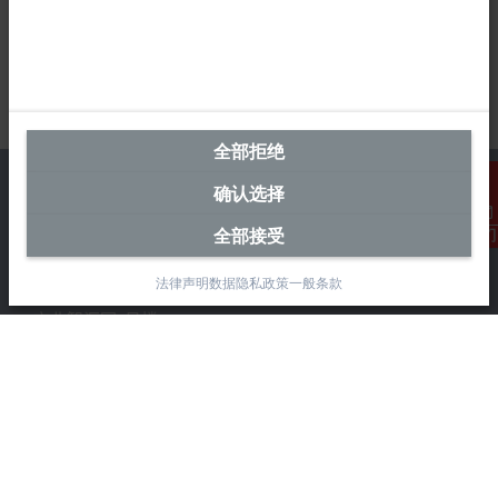
全部拒绝
确认选择
全部接受
联系我们
中国区总部
法律声明
数据隐私政策
一般条款
毕孚自动化设备贸易(上海)有限公司
市北智汇园4号楼
静安区汶水路 299 弄 9-10 号
上海, 200072
+86 21 6631 2666
+86 21 6631 5696
info@beckhoff.com.cn
详细联系方式