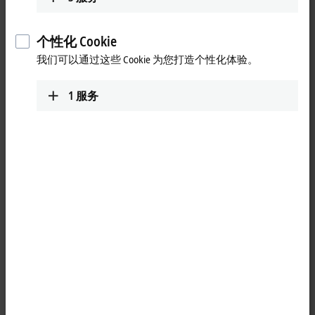
EP6090-0000
一个带有 2x16 字符显示、导航按钮和内置有运行时间计数器的
显示端子盒，可以显示状态信息、运行数字或其它可自由选择
个性化 Cookie
的文本。
我们可以通过这些 Cookie 为您打造个性化体验。
前 25 条
1
服务
重置所有筛选器
结果:
您的选择:
正在加载页面内容…请稍候