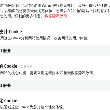
们的网站时，我们将使用 Cookie 进行信息统计、提升性能和舒适度
容，以确保为您提供最佳浏览体验。您可以在我们的网站上找到有关
 以及您的用户权利的更多信息。
数据隐私政策。
计 Cookie
用这些Cookie分析网站使用情况，改善网站的用户体验。
1
服务
 Cookie
Related products
（总是需要）
网站的核心功能，需要采用这些技术 和接受数据隐私政策。
3
服务
 Cookie
以通过这些 Cookie 为您打造个性化体验。