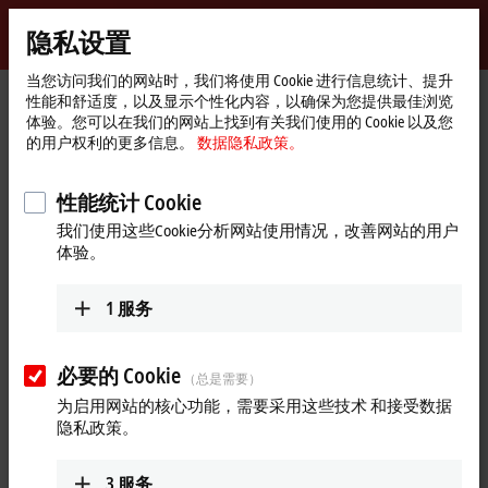
登录
隐私设置
myBeckhoff
Beckhoff
-
当您访问我们的网站时，我们将使用 Cookie 进行信息统计、提升
性能和舒适度，以及显示个性化内容，以确保为您提供最佳浏览
自
体验。您可以在我们的网站上找到有关我们使用的 Cookie 以及您
动
Start
产品
I/O
总线端子模块
BKxxxx | 总线耦合器
BK5160
的用户权利的更多信息。
数据隐私政策。
化
page
新
BK5160 | CANopen K-bus Bus
技
性能统计 Cookie
Coupler
术
New
我们使用这些Cookie分析网站使用情况，改善网站的用户
体验。
1
服务
必要的 Cookie
（总是需要）
为启用网站的核心功能，需要采用这些技术 和接受数据
隐私政策。
3
服务