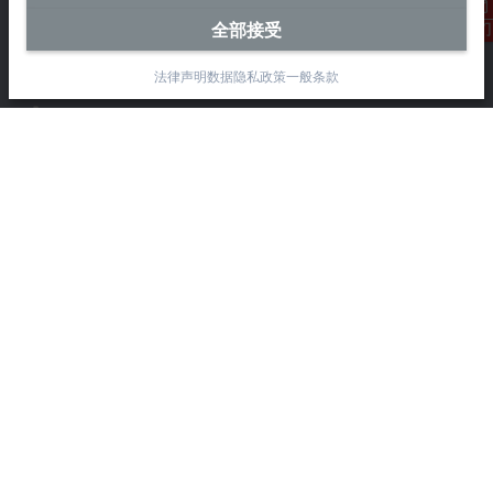
毕孚自动化设备贸易(上海)有限公司
市北智汇园4号楼
全部接受
联系我们
静安区汶水路 299 弄 9-10 号
上海, 200072
法律声明
数据隐私政策
一般条款
+86 21 6631 2666
+86 21 6631 5696
info@beckhoff.com.cn
详细联系方式
www.beckhoff.com.cn/zh-cn/
电子快讯
打印页面
公司
产品与行业
支持
社交媒体