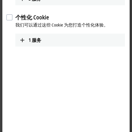
个性化 Cookie
我们可以通过这些 Cookie 为您打造个性化体验。
1
服务
1
The BK5160 standard coupler is a CANopen slave that supports the KL,
KS, and KM series Bus Terminals. It automatically detects baud rates of
up to 1 Mbit/s. The node address can be specified easily and
manually using two rotary selector switches. The BK5160 also has a
USB-C interface so that the KS2000 software can be used to configure
the bus terminals or to enable firmware updates.
The CAN connection is a 9-pin D-sub connector. A suitable ZS1052-
3000 connector for field assembly with integrated terminating resistor