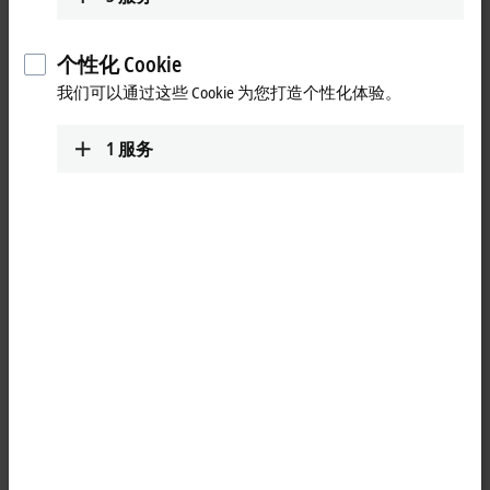
个性化 Cookie
我们可以通过这些 Cookie 为您打造个性化体验。
1
服务
1
M8, plug, straight, male, 4-pin, P-coded – M8, plug (4-pin/straight), P-
coded
Product status:
regular delivery
Product information