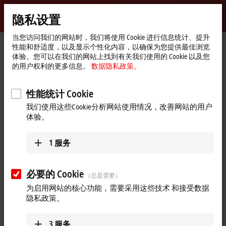
登录
隐私设置
myBeckhoff
Beckhoff
-
当您访问我们的网站时，我们将使用 Cookie 进行信息统计、提升
性能和舒适度，以及显示个性化内容，以确保为您提供最佳浏览
自
体验。您可以在我们的网站上找到有关我们使用的 Cookie 以及您
动
Start
产品
I/O
更多附件
预制电缆
ZK7000-0101-0xxx
的用户权利的更多信息。
数据隐私政策。
化
page
新
ZK7000-0101-0xxx | EtherCAT P
技
性能统计 Cookie
cable, AWG22, PUR, drag-chain
术
我们使用这些Cookie分析网站使用情况，改善网站的用户
suitable
体验。
1
服务
必要的 Cookie
（总是需要）
为启用网站的核心功能，需要采用这些技术 和接受数据
隐私政策。
3
服务