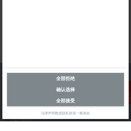
全部拒绝
确认选择
中国区总部
全部接受
联系我们
毕孚自动化设备贸易(上海)有限公司
市北智汇园4号楼
法律声明
数据隐私政策
一般条款
静安区汶水路 299 弄 9-10 号
上海, 200072
+86 21 6631 2666