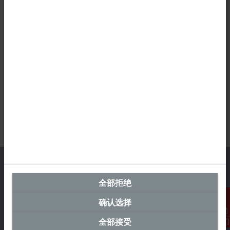
全部拒绝
中国区总部
确认选择
毕孚自动化设备贸易(上海)有限公司
全部接受
联系我们
市北智汇园4号楼