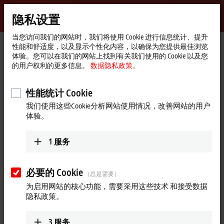
登录
隐私设置
myBeckhoff
Beckhoff
-
当您访问我们的网站时，我们将使用 Cookie 进行信息统计、提升
性能和舒适度，以及显示个性化内容，以确保为您提供最佳浏览
自
体验。您可以在我们的网站上找到有关我们使用的 Cookie 以及您
动
Start
产品
I/O
更多附件
预制电缆
ZK1093-6161-2xxx
的用户权利的更多信息。
数据隐私政策。
化
page
新
ZK1093-6161-2xxx | EtherCAT
技
性能统计 Cookie
cable, PUR, AWG26, fixed
术
我们使用这些Cookie分析网站使用情况，改善网站的用户
installation, comfortable
体验。
installation at short distances
1
服务
必要的 Cookie
（总是需要）
为启用网站的核心功能，需要采用这些技术 和接受数据
隐私政策。
3
服务