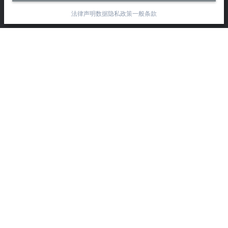
静安区汶水路 299 弄 9-10 号
法律声明
数据隐私政策
一般条款
上海, 200072
+86 21 6631 2666
+86 21 6631 5696
info@beckhoff.com.cn
详细联系方式
www.beckhoff.com.cn/zh-cn/
电子快讯
打印页面
公司
产品与行业
支持
社交媒体