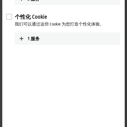
个性化 Cookie
我们可以通过这些 Cookie 为您打造个性化体验。
1
服务
1
M12, plug, straight, male, 4-pin, D-coded – M12, plug, straight, male,
4-pin, D-coded
You can find the advantages and further information on using the slim
cable
here
.