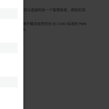
同时，TwinCAT 可以连接到另一个管理系统，例如实现
统之间的通信。此款端子模块支持符合
IEC 61851
标准的 PWM
之间的数据传输。