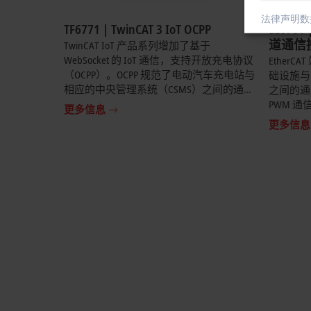
法律声明
数
TF6771 | TwinCAT 3 IoT OCPP
EL6761
道通信接
TwinCAT IoT 产品系列增加了基于
充电控
WebSocket 的 IoT 通信，支持开放充电协议
EtherC
（OCPP）。OCPP 规范了电动汽车充电站与
础设施与
相应的中央管理系统（CSMS）之间的通
之间的通信
信。产品文档中列出来所支持的OCPP 版
PWM 通信
更多信息
本。
通信这两
更多信息
要，也可支持
通信具有
车与充电
开放式充
上层控制
于充电基