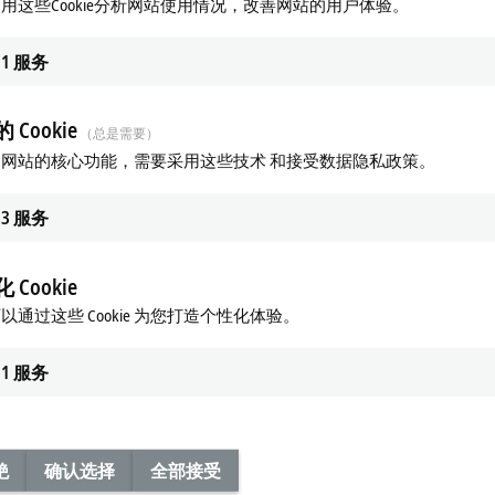
用这些Cookie分析网站使用情况，改善网站的用户体验。
电站控制平台，然后作为 OCPP 客户端连接至中央管理系统。
T 代表中央管理系统的一部分，例如为一个充电站网络提供本地负载管理。
1
服务
rCAT 端子模块可用于实现充电基础设施与电动汽车以及上层充电管理系
 Cookie
立的通信标准。后者具有灵活的通信通道，可用于实现汽车与充电站
（总是需要）
网站的核心功能，需要采用这些技术 和接受数据隐私政策。
3
服务
 Cookie
以通过这些 Cookie 为您打造个性化体验。
1
服务
绝
确认选择
全部接受