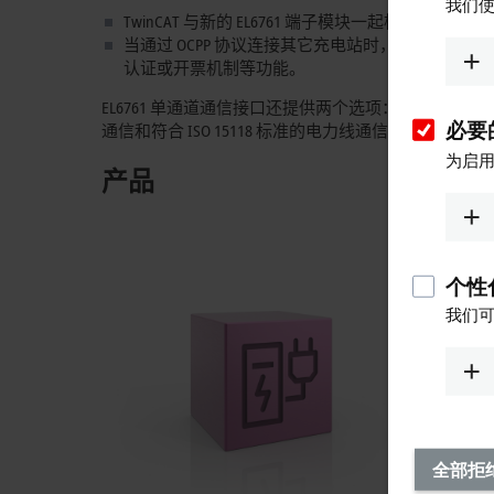
我们使
TwinCAT 与新的 EL6761 端子模块一起构成充
当通过 OCPP 协议连接其它充电站时，TwinCA
认证或开票机制等功能。
EL6761 单通道通信接口还提供两个选项：Ethe
必要的
通信和符合
ISO 15118
标准的电力线通信这两种完全独
为启用
产品
个性化
我们可
全部拒