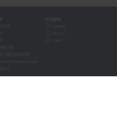
持
社交媒体
术支持
LinkedIn
务
WeChat
训
bilibili
线研讨会
决方案提供商计划
khoff Information System
载中心