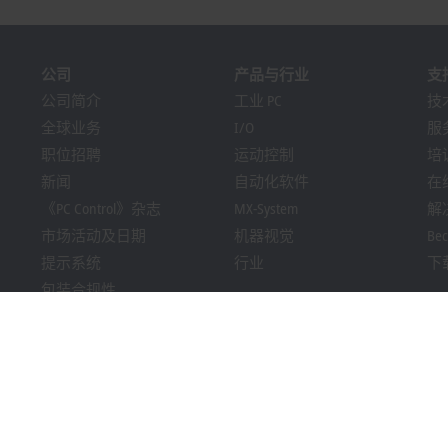
公司
产品与行业
支
公司简介
工业 PC
技
全球业务
I/O
服
职位招聘
运动控制
培
新闻
自动化软件
在
《PC Control》杂志
MX-System
解
市场活动及日期
机器视觉
Bec
提示系统
行业
下
包装合规性