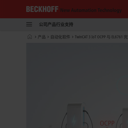
Beckhoff
-
公司
产品
行业
支持
自
动
Start
产品
自动化软件
TwinCAT 3 IoT OCPP 与 EL676
化
page
新
技
术