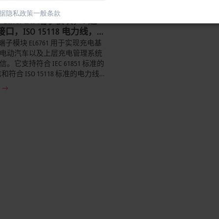
据隐私政策
一般条款
 | EtherCAT 端子模块，1 通
口，ISO 15118 电力线，
制器
AT 端子模块 EL6761 用于实现充电基
电动汽车以及上层充电管理系统
。它支持符合 IEC 61851 标准的
和符合 ISO 15118 标准的电力线
种完全独立的通信标准。如有需
 DIN 70121 标准。ISO 15118
灵活的通信通道，可用于实现汽
站之间的数据传输。它通过 OCCP
电桩通信协议（TF6771）实现与
器的通信，构成一个完整的适用
础设施应用的通信系统。