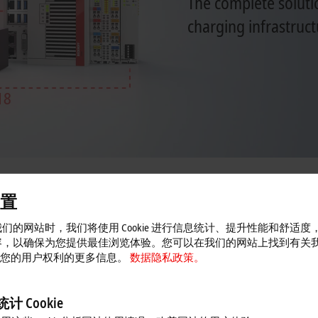
The complete soluti
charging infrastruct
P 与 EL6761 EtherCAT 端子
置
信系统
们的网站时，我们将使用 Cookie 进行信息统计、提升性能和舒适度
容，以确保为您提供最佳浏览体验。您可以在我们的网站上找到有关
ocket 的 IoT 通信，支持开放充电协议（OCPP）。OCPP 规范了电
 以及您的用户权利的更多信息。
数据隐私政策。
口端子模块 EL6761 结合，构成一个通用的充电基础设施通信解决方案。
出，通过 C++ 驱动程序可以实现 OCPP，并封装为 PLC 功能库。考虑到市场需
计 Cookie