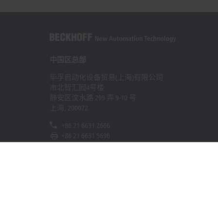
中国区总部
毕孚自动化设备贸易(上海)有限公司
市北智汇园4号楼
静安区汶水路 299 弄 9-10 号
上海, 200072
+86 21 6631 2666
+86 21 6631 5696
info@beckhoff.com.cn
详细联系方式
www.beckhoff.com.cn/zh-cn/
电子快讯
打印页面