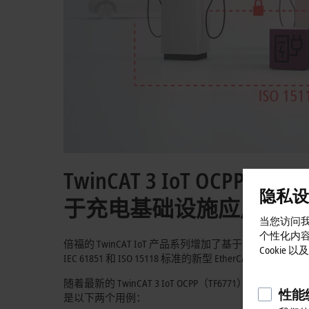
TwinCAT 3 IoT OCP
隐私设
于充电基础设施应用的通
当您访问我
个性化内
倍福的 TwinCAT IoT 产品系列增加了基于 WebS
Cookie
IEC 61851
和
ISO 15118
标准的新型 EtherCAT 通信接
随着最新的
TwinCAT 3
IoT OCPP（TF6771）功能的推
性能统
是以下两个用例：