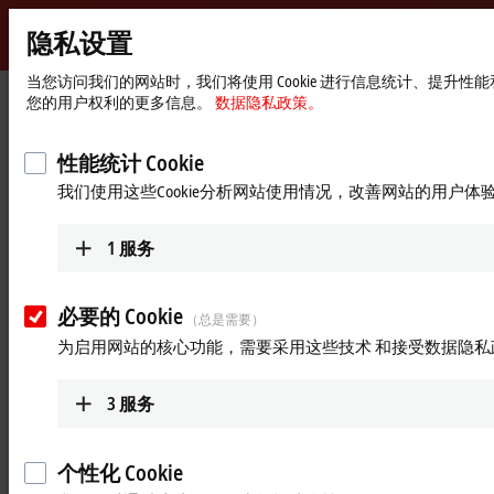
隐私设置
Beckhoff
-
当您访问我们的网站时，我们将使用 Cookie 进行信息统计、提升
您的用户权利的更多信息。
数据隐私政策。
自
动
Start
产品
自动化软件
针对第三方系统的附加软件组件
化
page
性能统计 Cookie
新
针对第三方系统的附加软件组件
我们使用这些Cookie分析网站使用情况，改善网站的用户体
技
术
产品概览表
1
服务
必要的 Cookie
与第三方系统的互操作性
（总是需要）
为启用网站的核心功能，需要采用这些技术 和接受数据隐私
倍福多年来一直是开放标准的先驱，很多客户都可以从倍福及
第三方产品之间广泛的互操作性中受益。倍福也因此针对各种
3
服务
第三方软件解决方案开发了附加软件组件。这些可选的附加组
件主要用于连接第三方软件与倍福硬件和软件产品。例如，
®
®
SOLIDWORKS
或 MATLAB
与
TwinCAT 3
之间的通信，或使用
个性化 Cookie
TM
TM
LabVIEW
-VIs 在 NI
实时系统上配置倍福
EtherCAT
设备。