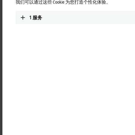
我们可以通过这些 Cookie 为您打造个性化体验。
附加软件的优势
1
服务
将倍福硬件轻松集成到第三方系统中
灵活、高性能的 TwinCAT 软件与第三方软件通信
倍福的硬件和软件可以集成到成熟的软件环境中
客户在为系统选择组件方面有更多的自由