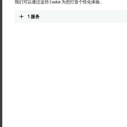
我们可以通过这些 Cookie 为您打造个性化体验。
化技术的融合将这两个领域的优点结合在一起，能够简单地与
先进的云和边缘应用整合。最新科技成果可以集成在倍福的科
技自动化中，直接用在控制器上；而人工智能与机器学习是我
1
服务
们控制技术中不可或缺的一部分。
这些技术全都有助于提高生产效率；这意味着能源与原料消耗
的减少，以及质量和成本效益的提高， 从而实现生态保护与经
济发展“两全其美”，不会相互冲突！
倍福致力于推动“绿色能源”发展
作为一家技术驱动型公司，我们能为保护地球做出的最大贡献
就是持续技术创新。这些创新技术中很多都被用于“绿色能源”
的生产，无论是在风力发电、太阳能发电领域，还是在沼气发
电领域，都能看到倍福的身影。特别是在风力发电领域，倍福
控制器被大量应用于全球风力发电机组的优化控制。风力发电
是倍福的技术重点之一，经验丰富的工程师与科学家们都投身
于如何持续提高能量产量的研究中。
除了产品相关的技术项目之外，我们还致力于施行各项环保措
施，实现碳中和以及自然资源的可持续利用。