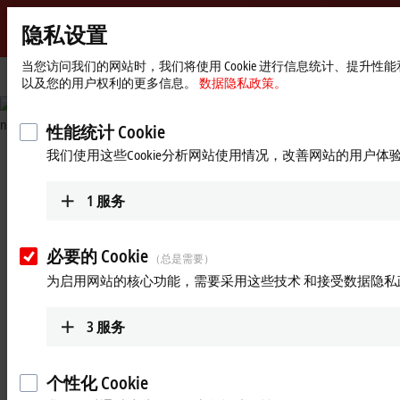
隐私设置
Beckhoff
-
当您访问我们的网站时，我们将使用 Cookie 进行信息统计、提升
Start
公司简介
可持续发展
以及您的用户权利的更多信息。
数据隐私政策。
自
page
动
化
© Goldwind
性能统计 Cookie
新
我们使用这些Cookie分析网站使用情况，改善网站的用户体
技
可持续发展
术
1
服务
全球人口正稳步增长，幸运的是，全球也越来越繁荣。但这也
增加了对原料和能源的需求量，而地球资源并非无穷无尽。因
此，为满足人们的需求，我们需要不断改进生产流程，以帮助
必要的 Cookie
（总是需要）
减少能源和材料的消耗。这项挑战要仰赖全世界所有技术领域
为启用网站的核心功能，需要采用这些技术 和接受数据隐私
（无论是机械工程、水处理、医疗技术还是能源管理等领域）
的工程师技术人员共同攻克。因此，倍福坚信
“
...
工程师必须拯
救世界
！”
3
服务
倍福自动化公司为此提供了必要的基础技术。我们的 PC 控制
技术能够实现很短的周期时间，提高设备的吞吐量以及生产效
个性化 Cookie
率；我们强大的 CPU 能实现复杂的优化算法；信息技术与自动