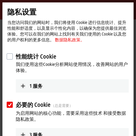
登录
隐私设置
myBeckhoff
Beckhoff
-
当您访问我们的网站时，我们将使用 Cookie 进行信息统计、提升
性能和舒适度，以及显示个性化内容，以确保为您提供最佳浏览
自
体验。您可以在我们的网站上找到有关我们使用的 Cookie 以及您
动
Start
公司简介
新闻发布
的用户权利的更多信息。
数据隐私政策。
化
page
德国倍福 2024 风电日交流活动圆满落幕
新
技
性能统计 Cookie
德国倍福 2024 风电日交流活动圆
术
我们使用这些Cookie分析网站使用情况，改善网站的用户
满落幕
体验。
10 月 16 日，北京国际风能大会暨展览会期间，2024 德国倍福
1
服务
风电日暨新产品技术交流会和客户答谢晚宴在北京成功举行。
此次活动汇聚了金风科技、运达能源、明阳智能、东方风电、
国能联合动力等风电整机制造商和发电集团、风电后市场服务
必要的 Cookie
（总是需要）
企业的代表，共同聚焦风电应用技术的未来趋势及氢能、储能
为启用网站的核心功能，需要采用这些技术 和接受数据
等新能源领域的发展。
隐私政策。
回顾 2024 年上半年，中国风电领域取得了令人瞩目的成绩。
全国风电新增并网容量高达 2584 万千瓦，同比增长 12%，累计
3
服务