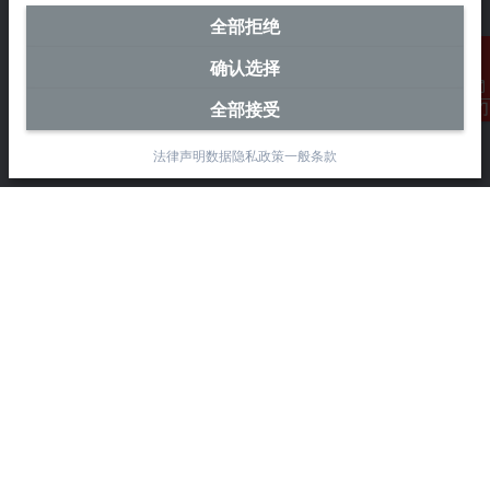
全部拒绝
中国区总部
确认选择
毕孚自动化设备贸易(上海)有限公司
全部接受
联系我们
市北智汇园4号楼
静安区汶水路 299 弄 9-10 号
法律声明
数据隐私政策
一般条款
上海, 200072
+86 21 6631 2666
+86 21 6631 5696
info@beckhoff.com.cn
详细联系方式
www.beckhoff.com.cn/zh-cn/
电子快讯
打印页面
公司
产品与行业