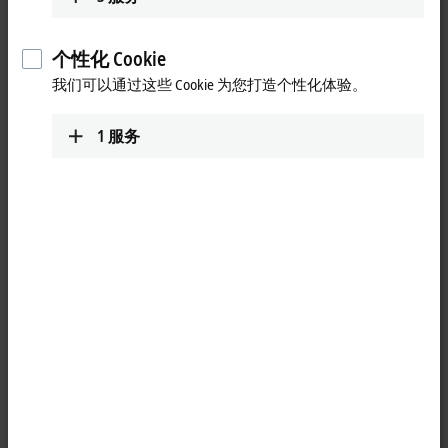
并网容量更是攀升至 4.67 亿千瓦，同比增长 20%。这一连串的
数字不仅见证了中国风电产业的持续壮大，也预示着风电行业
将迎来更加广阔的发展前景。在此背景下，国内风电行业的佼
个性化 Cookie
佼者倍福借此次技术交流会的机会，向与会嘉宾全方位地展示
我们可以通过这些 Cookie 为您打造个性化体验。
公司深耕中国风电市场近20年的技术实力和丰厚经验。其中基
®
®
于 Arm
及 Linux
技术的全新嵌入式 PC 产品，以其高性能和稳
1
服务
定性赢得了业内人士的高度评价。此外，倍福还对 TwinCAT 3
软件进行了重大升级，提升了软件的稳定性和功能性，使其更
加适用于风电等复杂应用场景。
值得一提的是，此次交流会不仅展示了倍福在中国风电行业的
整体发展蓝图，还重点介绍了倍福在氢能及储能领域的技术优
势以及一系列成功的实际应用。在氢能行业中，倍福基于 PC
的开放且灵活的控制技术为行业带来了诸多创新解决方案，使
得从防爆区 0 区到云端的通信变得无缝且稳定。倍福还可以提
供全面的防爆组件系列，以及将 PLC、运动控制、HMI、安全
和测量技术整合在一个系统中的能力，这种整合不仅提高了系
统的整体性能，还大大简化了系统设计与维护的复杂性。此
外，通过电缆和控制器的冗余设计，倍福进一步提升了设备的
可靠性，确保了氢能生产、储存及运输过程中的安全与稳定。
正如倍福中国公司马兴凯先生在致辞中说道的：“凭借在全球
120.000 台风力发电机组得到的验证和在流程工业领域积累的