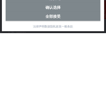
确认选择
中国区总部
全部接受
联系我们
毕孚自动化设备贸易(上海)有限公司
市北智汇园4号楼
法律声明
数据隐私政策
一般条款
静安区汶水路 299 弄 9-10 号
上海, 200072
+86 21 6631 2666
+86 21 6631 5696
info@beckhoff.com.cn
详细联系方式
www.beckhoff.com.cn/zh-cn/
电子快讯
打印页面
公司
产品与行业