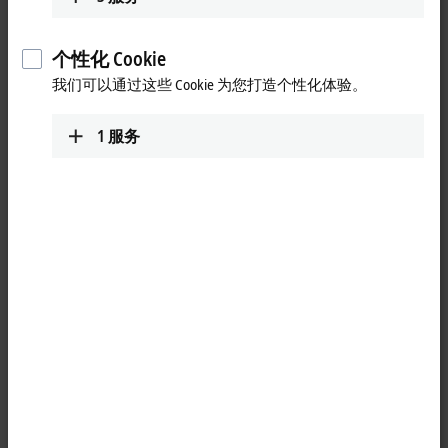
沉孔加工机床设计的工艺软件包。
TwinCAT 3 CNC Online Adaption（TF5262）提供了用于集成客户专
个性化 Cookie
用模块的 TcCOM 接口，实现对插补功能的在线控制：
我们可以通过这些 Cookie 为您打造个性化体验。
动态轮廓控制（DCC）可根据当前和既往的轮廓元素对刀具
中心点路径进行修改，从而补偿因设备配件发生物理变形
1
服务
而引起的轮廓误差。归一化因子、补偿方向和补偿因子均
在 TcCOM 中计算得出。
刀具半径补偿功能可根据当前刀具半径、路径位置和路径
切线等实时数据自动进行在线刀具半径补偿。此外，该功
能还支持双路径插补。
几何进给速度调整功能用于计算进给倍率系数，以实现恒
定的表面进给速度。
TwinCAT 3 CNC Extended Interpolation（TF5263）支持双路径插
补，允许在单个 NC 通道中描绘两个独立的轮廓，因此非常适
合用于电火花线切割。另外，还可以通过锥形耦合，利用路径
1 与路径 2 的同步来补偿刀具半径补偿时插入的额外模块。两
个路径之间最初编程的连接保持不变。
TwinCAT 3 CNC AM Plus（TF5291）是专为增材工艺设计的软件