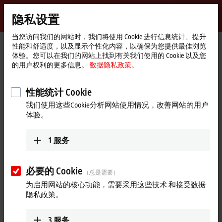
登录
隐私设置
myBeckhoff
Beckhoff
-
当您访问我们的网站时，我们将使用 Cookie 进行信息统计、提升
性能和舒适度，以及显示个性化内容，以确保为您提供最佳浏览
自
体验。您可以在我们的网站上找到有关我们使用的 Cookie 以及您
动
Start
公司简介
新闻发布
的用户权利的更多信息。
数据隐私政策。
化
page
轻松打造专为电火花加工（EDM）与增材制造设计的高性能 CNC
新
解决方案
技
性能统计 Cookie
术
TwinCAT 3 CNC：集成全新功能与工艺软件包，引
我们使用这些Cookie分析网站使用情况，改善网站的用户
领智能制造新纪元
体验。
轻松打造专为电火花加工
1
服务
（EDM）与增材制造设计的高性
能 CNC 解决方案
必要的 Cookie
（总是需要）
为启用网站的核心功能，需要采用这些技术 和接受数据
倍福通过引入两项新功能及两个附加的工艺软件包，极大地简
隐私政策。
化了 TwinCAT 3 CNC（TF5200）在 EDM 与增材制造领域中的具
体应用流程。这些最新功能包括在线调整和扩展插补功能，同
时还包含一个增材工艺软件包以及另一个专为电火花线切割和
3
服务