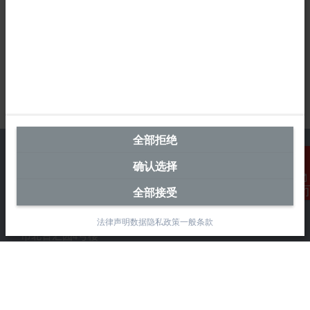
全部拒绝
确认选择
全部接受
联系我们
中国区总部
毕孚自动化设备贸易(上海)有限公司
法律声明
数据隐私政策
一般条款
市北智汇园4号楼
静安区汶水路 299 弄 9-10 号
上海, 200072
+86 21 6631 2666
+86 21 6631 5696