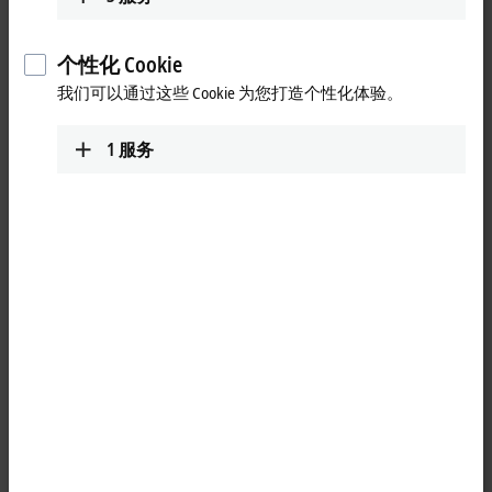
提供完整、优化的解决方案。现在，PS 电源产品系列又新增了
缓冲和冗余模块，功能范围进一步扩大。
个性化 Cookie
缓冲模块可有效防止电源干扰
我们可以通过这些 Cookie 为您打造个性化体验。
PS90xx 缓冲模块可以防止电网中的电压跌落和波动或峰值负载
所造成的干扰，从而确保电源模块和所连接的负载能够可靠
1
服务
地、无故障地运行。为此，缓冲模块使用免维护的电解电容器
储存电能，并在需要时释放。这样，就可以有效地解决断电桥
接等问题。 缓冲模块无需控制线路；它们可以并行添加到负载
电路的任何位置。此外，可以并行连接多个模块，以提供更大
的功率或进一步增加断电桥接时间。
冗余模块避免系统停机
PS94xx 系列冗余模块可以建立一个冗余的安全供电网络。在这
类系统中，两个或多个电源模块并行连接，并通过一个或多个
冗余模块解耦。这样可以防止输出电压短路时其中一个电源的
输出侧短路。 冗余模块采用高效的 MOSFET 技术进行解耦，可
以有效减少电压跌落可能，从而降低功耗。因此，与传统的二
极管组件相比，该模块的功耗明显低很多。
Loading...