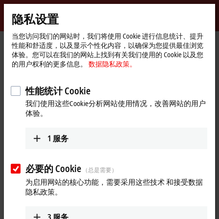
登录
隐私设置
myBeckhoff
Beckhoff
-
当您访问我们的网站时，我们将使用 Cookie 进行信息统计、提升
性能和舒适度，以及显示个性化内容，以确保为您提供最佳浏览
自
体验。您可以在我们的网站上找到有关我们使用的 Cookie 以及您
动
Start
公司简介
新闻发布
的用户权利的更多信息。
数据隐私政策。
化
page
针对 24/48 V DC 电源的缓冲和冗余模块助力提高系统可用性
新
技
性能统计 Cookie
PS9xxx：针对倍福电源产品系列的扩展模块
术
我们使用这些Cookie分析网站使用情况，改善网站的用户
针对 24/48 V DC 电源的缓冲和冗余
体验。
模块助力提高系统可用性
1
服务
24/48 V 直流电源是一般机器设备普遍使用的供电方式，关系到
设备运行的可靠性和安全性。倍福 PS 电源产品系列又添新成
必要的 Cookie
员 — PS9xxx 扩展模块，为避免机器设备停机又提供了一个可
（总是需要）
选的高效率解决方案，全面保障提升系统的可用性。
为启用网站的核心功能，需要采用这些技术 和接受数据
隐私政策。
倍福可以提供各种 PS 电源产品系列、相应的扩展模块以及
CU81xx 系列 UPS 产品，可为 直流24 V 和 48 V范围内的可靠供电
3
服务