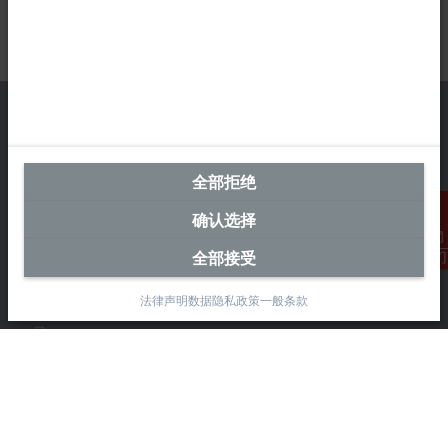
中国区总部
全部拒绝
毕孚自动化设备贸易(上海)有限公司
确认选择
市北智汇园4号楼
静安区汶水路 299 弄 9-10 号
全部接受
联系我们
上海, 200072
法律声明
数据隐私政策
一般条款
+86 21 6631 2666
+86 21 6631 5696
info@beckhoff.com.cn
详细联系方式
www.beckhoff.com.cn/zh-cn/
电子快讯