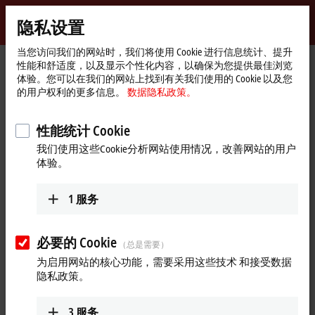
登录
隐私设置
myBeckhoff
Beckhoff
-
当您访问我们的网站时，我们将使用 Cookie 进行信息统计、提升
性能和舒适度，以及显示个性化内容，以确保为您提供最佳浏览
自
体验。您可以在我们的网站上找到有关我们使用的 Cookie 以及您
动
Start
公司简介
新闻发布
的用户权利的更多信息。
数据隐私政策。
化
page
为在控制柜外针对无线应用的 USB 口提供保护
新
技
性能统计 Cookie
防护等级达 IP 66 的柜顶 USB 防护罩保护工业
术
我们使用这些Cookie分析网站使用情况，改善网站的用户
WLAN 和移动通信组件
体验。
为在控制柜外针对无线应用的 USB
口提供保护
1
服务
随着倍福推出新的 CU8210-M001 柜顶 USB 防护罩，现在工业 PC
必要的 Cookie
（总是需要）
的 USB 端口也可以从控制柜中直接引出，并且仍然能够受到很
好的保护。这样，无需使用易衰减的天线电缆，就可以建立与
为启用网站的核心功能，需要采用这些技术 和接受数据
隐私政策。
控制计算机之间可靠、强大的无线连接。如果与倍福的适用于
WLAN 或 4G 移动通信的 CU8210-d0x USB 2.0 U 盘结合使用，柜
顶 USB 防护罩可以支持针对 PC 控制技术的高效和全球连接的
3
服务