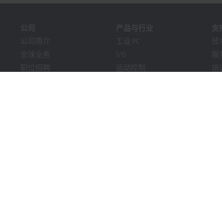
公司
产品与行业
支
公司简介
工业 PC
技
全球业务
I/O
服
职位招聘
运动控制
培
新闻
自动化软件
在
《PC Control》杂志
MX-System
解
市场活动及日期
机器视觉
Bec
提示系统
行业
下
包装合规性