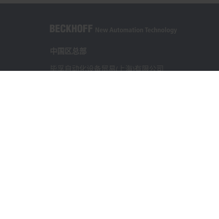
中国区总部
毕孚自动化设备贸易(上海)有限公司
市北智汇园4号楼
静安区汶水路 299 弄 9-10 号
上海, 200072
+86 21 6631 2666
+86 21 6631 5696
info@beckhoff.com.cn
详细联系方式
www.beckhoff.com.cn/zh-cn/
电子快讯
打印页面