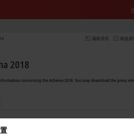
018
最新资讯
新品资
ema 2018
 information concerning the Achema 2018. You may download the press rele
置