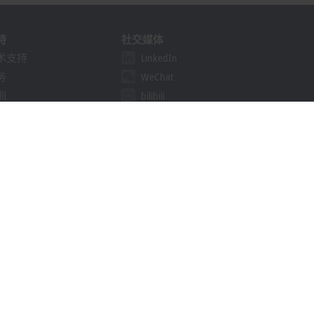
持
社交媒体
术支持
LinkedIn
务
WeChat
训
bilibili
线研讨会
决方案提供商计划
khoff Information System
载中心