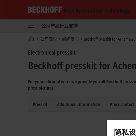
Beckhoff
-
公司
产品
行业
支持
自
动
Start
公司简介
新闻发布
Beckhoff presskit for Achema 2
化
page
新
Electronical presskit
技
术
Beckhoff presskit for Ach
For your editorial work we provide you all Beckhoff press
press pictures.
Presskit
Additional Information
Press contact
隐私设