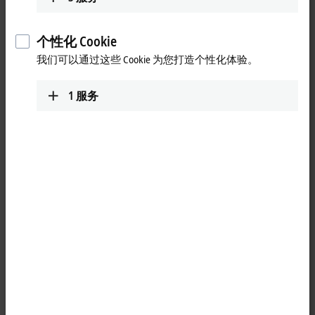
在
GAIA-X
计划中，来自法国和德国以及芬兰、意大利、荷兰、
瑞典、瑞士和西班牙的 170 多名与会者和 150 多家机构已经在
两个综合专题工作流中进行了合作。用户领域包括能源、医疗
个性化 Cookie
健康、工业 4.0/SME、移动出行、公共设施管理以及智能家
我们可以通过这些 Cookie 为您打造个性化体验。
居、金融和农业。现在，包括总部位于威尔的德国倍福自动化
有限公司在内，共有 22 家来自法国和德国的公司及机构通过
成立 GAIA-X 基金会，又朝着建立欧洲数字基础设施的目标迈出
1
服务
了一大步。其结构将涉及寻址、数据可用性、互操作性、可移
植性、透明性及参与公平性。
专题领域联合工作组的工作激发了为欧洲数据空间搭建一个公
用的基础功能架构的念头。倍福积极参与了此过程，尤其是在
“
工业 4.0/KMU
”工作组的工作，还负责在所有领域的赞助商及
项目基础设施供应商之间进行协调。倍福公司副总经理
Gerd Hoppe
解释道：“GAIA-X 的很多理念与我们的理念都很契
合，即为用户提供一种开放、完全匹配、持续可扩展的通信和
数据空间技术。”
GAIA-X 项目基于下述原则，以确保高度的以客户为导向：
• 简单化、联盟结构化识别以及数据交换参与者之间的信任
建立
• 价值链上的所有参与者都拥有数据主权