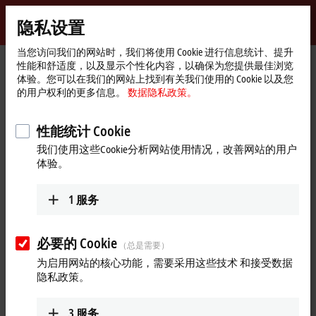
登录
隐私设置
myBeckhoff
Beckhoff
-
当您访问我们的网站时，我们将使用 Cookie 进行信息统计、提升
性能和舒适度，以及显示个性化内容，以确保为您提供最佳浏览
自
体验。您可以在我们的网站上找到有关我们使用的 Cookie 以及您
动
Start
公司简介
新闻发布
的用户权利的更多信息。
数据隐私政策。
化
page
广受业界及用户支持的欧洲数据空间计划 GAIA-X 启动
新
技
性能统计 Cookie
倍福是 GAIA-X 基金会的创始成员之一
术
我们使用这些Cookie分析网站使用情况，改善网站的用户
广受业界及用户支持的欧洲数据
体验。
空间计划 GAIA-X 启动
1
服务
GAIA-X 数据空间计划由一个成立于比利时布鲁塞尔的 GAIA-X
基金会作为国际非营利组织运营，旨在在欧洲建立一个安全可
必要的 Cookie
靠的数据基础架构，实现欧洲数字主权。目前基金会创世成员
（总是需要）
主要来自欧洲的公司、机构和协会，也对其他潜在成员开放。
为启用网站的核心功能，需要采用这些技术 和接受数据
目标是细化和扩展用例场景并在基金会资助的项目中建立一个
隐私政策。
组织和多个初始展示项目。
3
服务