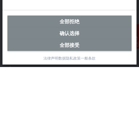
全部拒绝
中国区总部
确认选择
毕孚自动化设备贸易(上海)有限公司
市北智汇园4号楼
全部接受
联系我们
静安区汶水路 299 弄 9-10 号
上海, 200072
法律声明
数据隐私政策
一般条款
+86 21 6631 2666
+86 21 6631 5696
info@beckhoff.com.cn
详细联系方式
www.beckhoff.com.cn/zh-cn/
电子快讯
打印页面
公司