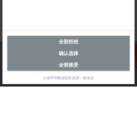
全部拒绝
确认选择
全部接受
联系我们
中国区总部
法律声明
数据隐私政策
一般条款
毕孚自动化设备贸易(上海)有限公司
市北智汇园4号楼
静安区汶水路 299 弄 9-10 号
上海, 200072
+86 21 6631 2666
+86 21 6631 5696
info@beckhoff.com.cn
详细联系方式