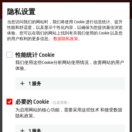
登录
隐私设置
myBeckhoff
Beckhoff
-
当您访问我们的网站时，我们将使用 Cookie 进行信息统计、提升
性能和舒适度，以及显示个性化内容，以确保为您提供最佳浏览
自
体验。您可以在我们的网站上找到有关我们使用的 Cookie 以及您
动
Start
公司简介
新闻发布
的用户权利的更多信息。
数据隐私政策。
化
page
连续的分散控制助力实现无控制柜的驱动技术
新
技
性能统计 Cookie
AMP8620：IP 65 电源模块扩展了 AMP8000 分布式
术
我们使用这些Cookie分析网站使用情况，改善网站的用户
伺服驱动系统
体验。
连续的分散控制助力实现无控制
柜的驱动技术
1
服务
AMP8000 分布式伺服驱动系统为实现模块化设备方案提供了理
必要的 Cookie
（总是需要）
想的支持。最新推出的 AMP8620 电源模块防护等级较高，现在
可以将整个系统直接重新放置到设备中，即通过连续的分散控
为启用网站的核心功能，需要采用这些技术 和接受数据
隐私政策。
制，可以完全实现无控制柜的驱动技术。这意味着可以最大限
度地节省材料和空间，降低成本，减少装配工作。
3
服务