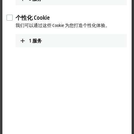
在使用耦合模块时，将分布式 AMP8000 驱动器连接到控制柜的
要求已经减少到只需要一根电缆即可，而有了 AMP8620 电源模
块后，就完全无需使用控制柜了。无需使用控制柜也进一步减
个性化 Cookie
少了设备的占地面积及布线需求，同时也省去了以前控制柜散
我们可以通过这些 Cookie 为您打造个性化体验。
热所需的空调系统。
AMP8620 模块直接连接交流电源，它包含所有所需的电路组
1
服务
件，如用于集成直流母线电容器的电源滤波器、整流器和充电
电路。使用电源模块，可以选择连接其它配电模块，或连接分
布式 AMP8000 伺服驱动器。它有两个 EtherCAT P 输出，通过这
两个输出可以为
EtherCAT P
模块供电，或者可以连接系统扩展
所需的其它电源模块。电源模块中集成的 24 V 安全供电单元确
保逻辑电源不会超过允许的电平。而电源模块中集成的直流母
线电容器可以存储整个系统的可再生能量，然后再次用于加速
过程。这样可以确保最佳地利用所提供的能量。
Loading...