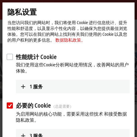
登录
隐私设置
myBeckhoff
Beckhoff
-
当您访问我们的网站时，我们将使用 Cookie 进行信息统计、提升
性能和舒适度，以及显示个性化内容，以确保为您提供最佳浏览
自
体验。您可以在我们的网站上找到有关我们使用的 Cookie 以及您
动
Start
公司简介
最新资讯
TwinCAT 助力提升定子预装配效率
的用户权利的更多信息。
数据隐私政策。
化
page
新
技
性能统计 Cookie
术
我们使用这些Cookie分析网站使用情况，改善网站的用户
体验。
1
服务
必要的 Cookie
（总是需要）
为启用网站的核心功能，需要采用这些技术 和接受数据
2022年4月29日
TwinCAT 助力提升定子预装配效率
隐私政策。
3
服务