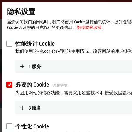
隐私设置
Beckhoff
-
当您访问我们的网站时，我们将使用 Cookie 进行信息统计、提
Cookie 以及您的用户权利的更多信息。
数据隐私政策。
自
动
Start
公司简介
最新资讯
化
page
基于 PC 的控制技术让您通过电视尽享欧洲杯盛宴
性能统计 Cookie
新
我们使用这些Cookie分析网站使用情况，改善网站的用户体
技
术
1
服务
必要的 Cookie
（总是需要）
为启用网站的核心功能，需要采用这些技术 和接受数据隐私
3
服务
2021年7月7日
基于 PC 的控制技术让您通过电视
个性化 Cookie