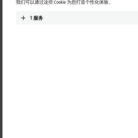
尽享欧洲杯盛宴
我们可以通过这些 Cookie 为您打造个性化体验。
1
服务
欧洲足球锦标赛的鸟瞰图由 spidercam 摄
像系统拍摄
欧洲足球锦标赛于今年 6 月 11 日至 7 月 11 日举行，但受到新
冠疫情的影响，只有一小部分的球迷可以进入球场现场观看比
赛。因此赛事的电视转播比以往任何时候都更加重要。幸运的
是，spidercam 公司让我们能够欣赏到来自 11 座球场壮观的比
赛场面。spidercam 公司位于奥地利的法伊施特里茨镇，他们
采用倍福基于 PC 的控制技术控制和驱动其电缆悬吊式摄像机
器人。
®
spidercam
是由其同名公司研发的一款摄像机器人，可在空间
的任一方向上自由移动，就像一个远程遥控飞行器。为了让电
视观众能够身临其境体验欧洲杯，摄像机器人在拍摄时必须能
够快速移动，既可以贴近地面拍摄，也可以在极高的高度拍
摄，达到传统摄像机无法达到的拍摄角度。
摄像机器人移动速度高达
32
公里
/
小时