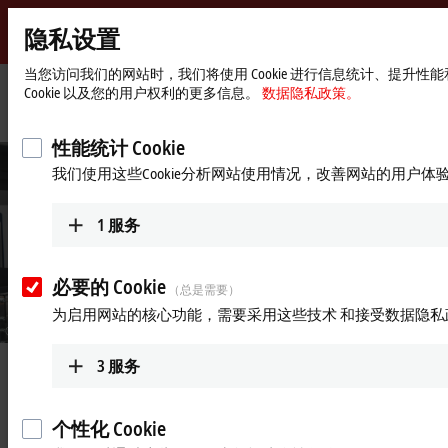
隐私设置
Beckhoff
-
当您访问我们的网站时，我们将使用 Cookie 进行信息统计、提
Cookie 以及您的用户权利的更多信息。
数据隐私政策。
自
动
Start
公司简介
最新资讯
适度包装促进社会环境可持续发展
化
page
性能统计 Cookie
新
我们使用这些Cookie分析网站使用情况，改善网站的用户体
技
术
1
服务
必要的 Cookie
（总是需要）
为启用网站的核心功能，需要采用这些技术 和接受数据隐私
© Quadient
3
服务
2021年9月28日
适度包装促进社会环境可持续发
展
个性化 Cookie