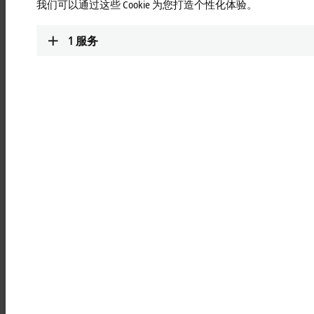
我们可以通过这些 Cookie 为您打造个性化体验。
基于 PC 和 EtherCAT 的控制技术助力提升包
1
服务
装机械的灵活性，实现可持续发展
电子商务营销模式已经被越来越多的人所接受，取得了巨大的
成功。同时，消费者也越来越关注环境保护以及可持续发展，
企业必须避免商品过度包装造成不必要的材料浪费。为了应对
这些趋势，总部位于荷兰德拉赫特的 Quadient 公司开发了一款
全新的包装设备，用于灵活、经济、可持续地生产定制瓦楞纸
板包装。这个包装系统采用了倍福基于 PC 的控制技术、
EtherCAT 通信纵向和驱动技术。
Quadient 公司 2012/2013 年就开发了新的 CVP Impack 包装设
备，Quadient 公司项目经理 Cornelis Kooistra 解释说道：“当时我
们的一位经理对产品几乎总是被装在过大的瓦楞纸箱中感到不
满意，因此萌生了开发这套新设备的想法。特别是，网店发出
的包装平均含有 50% 以上的缓冲物。”出现这种情况的原因
是，发货时间非常紧张，同时缺乏合适以及足够灵活的包装解
决方案。这样不仅会浪费大量的纸板材料，还会产生不必要的
运输工作量，造成一系列不良后果，比如会增加能耗和二氧化
碳排放量，以及增加间接费用，带来额外成本。“我们开发的