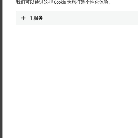
产能
我们可以通过这些 Cookie 为您打造个性化体验。
1
服务
基于 PC 和 EtherCAT 的技术助力汽车多工位
自动化冲压线优化升级
济南奥图自动化股份有限公司采用倍福基于 PC 的控制方式，
使得每条生产线上的冲压机和冲头都能够协同工作。所有部件
之间的通信，包括 AM8000 伺服电机，都采用 EtherCAT 一网到
底的总线技术实现。工业 PC 用作运动控制器和中央控制系
统，确保安全运行、优化生产过程和最大化车间产能。
先进的送料技术是最大限度提高自动化冲压系统产能的关键。
坐落于美丽的泉城济南经济开发区的济南奥图自动化股份有限
公司充分意识到了这一点，因此打算采用新的、灵活的自动化
冲床技术对现有的多工位冲床生产线进行优化升级。奥图自动
化股份有限公司冲压自动化的其中一项核心业务就是多工位压
力机送料系统，它由冲压压力机、三坐标送料系统、视觉智能
识别系统和整线智能协调系统组成。
缩短加工周期，提高生产效率