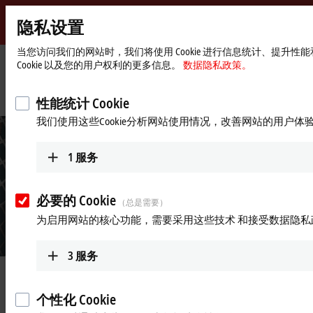
隐私设置
Beckhoff
-
当您访问我们的网站时，我们将使用 Cookie 进行信息统计、提
Cookie 以及您的用户权利的更多信息。
数据隐私政策。
自
动
Start
公司简介
最新资讯
化
page
利用工业 PC 技术提升汽车冲压线产能
性能统计 Cookie
新
我们使用这些Cookie分析网站使用情况，改善网站的用户体
技
术
1
服务
必要的 Cookie
（总是需要）
为启用网站的核心功能，需要采用这些技术 和接受数据隐私
3
服务
2020年10月27日
利用工业 PC 技术提升汽车冲压线
个性化 Cookie