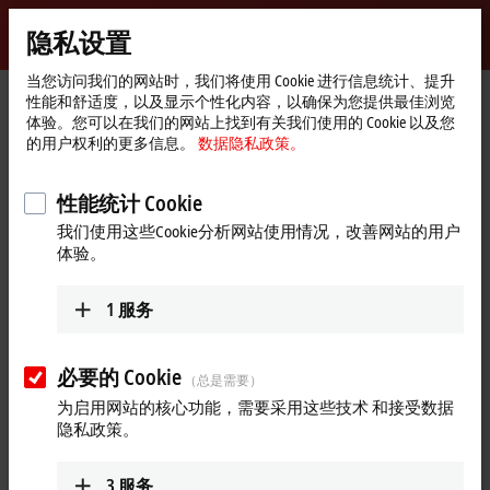
登录
隐私设置
myBeckhoff
Beckhoff
-
当您访问我们的网站时，我们将使用 Cookie 进行信息统计、提升
性能和舒适度，以及显示个性化内容，以确保为您提供最佳浏览
自
体验。您可以在我们的网站上找到有关我们使用的 Cookie 以及您
动
Start
公司简介
最新资讯
的用户权利的更多信息。
数据隐私政策。
化
page
伊之密德国：采用 MX-System 简化工程设计
新
技
Play
性能统计 Cookie
2026年1月29日
术
我们使用这些Cookie分析网站使用情况，改善网站的用户
伊之密德国：采用 MX-System 简
Video
体验。
化工程设计
1
服务
伊之密德国聚焦于增材制造领域的应用工艺研究。这家隶属于
伊之密集团的企业，在位于亚琛附近阿尔斯多夫的创新中心
里，借助 MX-System 执行复杂的 3D 打印项目。这一模块化的无
必要的 Cookie
（总是需要）
控制柜系统提供了灵活、可扩展的自动化解决方案，有效降低
为启用网站的核心功能，需要采用这些技术 和接受数据
了工程成本，进而缩短了项目周期。
隐私政策。
更多关于此视频的信息
3
服务