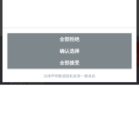
全部拒绝
确认选择
全部接受
联系我们
中国区总部
法律声明
数据隐私政策
一般条款
毕孚自动化设备贸易(上海)有限公司
市北智汇园4号楼
静安区汶水路 299 弄 9-10 号
上海, 200072
+86 21 6631 2666
+86 21 6631 5696
info@beckhoff.com.cn
详细联系方式
www.beckhoff.com.cn/zh-cn/