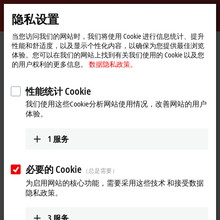
登录
隐私设置
myBeckhoff
Beckhoff
-
当您访问我们的网站时，我们将使用 Cookie 进行信息统计、提升
性能和舒适度，以及显示个性化内容，以确保为您提供最佳浏览
自
体验。您可以在我们的网站上找到有关我们使用的 Cookie 以及您
动
Start
公司简介
最新资讯
的用户权利的更多信息。
数据隐私政策。
化
page
XTS: Product news from Hannover Messe 2023
新
技
Play
性能统计 Cookie
2023年4月26日
术
我们使用这些Cookie分析网站使用情况，改善网站的用户
XTS: Product news from Hannover
Video
体验。
Messe 2023
1
服务
As an intelligent transport system, the eXtended Transport System
enables flexible motion profiles and novel machine concepts. But how
can an XTS mover replace a robot? We give you the answer in this
必要的 Cookie
（总是需要）
video.
为启用网站的核心功能，需要采用这些技术 和接受数据
隐私政策。
3
服务