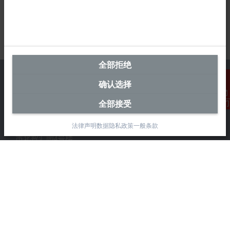
全部拒绝
确认选择
全部接受
联系我们
中国区总部
法律声明
数据隐私政策
一般条款
毕孚自动化设备贸易(上海)有限公司
市北智汇园4号楼
静安区汶水路 299 弄 9-10 号
上海, 200072
+86 21 6631 2666
+86 21 6631 5696
info@beckhoff.com.cn
详细联系方式
www.beckhoff.com.cn/zh-cn/