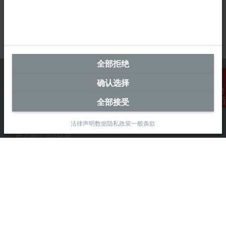
全部拒绝
确认选择
全部接受
联系我们
中国区总部
法律声明
数据隐私政策
一般条款
毕孚自动化设备贸易(上海)有限公司
市北智汇园4号楼
静安区汶水路 299 弄 9-10 号
上海, 200072
+86 21 6631 2666
+86 21 6631 5696
info@beckhoff.com.cn
详细联系方式
www.beckhoff.com.cn/zh-cn/