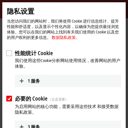
登录
隐私设置
myBeckhoff
Beckhoff
-
当您访问我们的网站时，我们将使用 Cookie 进行信息统计、提升
性能和舒适度，以及显示个性化内容，以确保为您提供最佳浏览
自
体验。您可以在我们的网站上找到有关我们使用的 Cookie 以及您
动
Start
公司简介
最新资讯
的用户权利的更多信息。
数据隐私政策。
化
page
TwinCAT MC3：新一代运动控制软件产品
新
技
Play
性能统计 Cookie
2024年11月13日
术
我们使用这些Cookie分析网站使用情况，改善网站的用户
TwinCAT MC3：新一代运动控制软
Video
体验。
件产品
1
服务
运动控制一直是 TwinCAT 的重要组成部分。新一代 TwinCAT
MC3 完美融合了经过验证的成熟功能与新的应用可能性。在本
期视频中，我们的专家将展示 TwinCAT MC3 的巨大潜力，并阐
必要的 Cookie
（总是需要）
述如何利用它来优化与改进现有应用。
为启用网站的核心功能，需要采用这些技术 和接受数据
隐私政策。
更多关于此视频的信息
oading...
3
服务