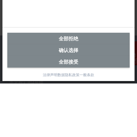
全部拒绝
确认选择
全部接受
联系我们
中国区总部
法律声明
数据隐私政策
一般条款
毕孚自动化设备贸易(上海)有限公司
市北智汇园4号楼
静安区汶水路 299 弄 9-10 号
上海, 200072
+86 21 6631 2666
+86 21 6631 5696
info@beckhoff.com.cn
详细联系方式
www.beckhoff.com.cn/zh-cn/