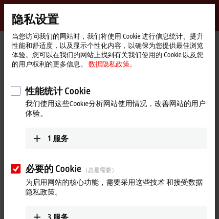
登录
隐私设置
myBeckhoff
Beckhoff
-
当您访问我们的网站时，我们将使用 Cookie 进行信息统计、提升
性能和舒适度，以及显示个性化内容，以确保为您提供最佳浏览
自
体验。您可以在我们的网站上找到有关我们使用的 Cookie 以及您
动
Start
公司简介
最新资讯
的用户权利的更多信息。
数据隐私政策。
化
page
MX-System：Schirmer 成为首个使用倍福 MX-System 系统的客户
新
技
Play
性能统计 Cookie
2024年4月24日
术
我们使用这些Cookie分析网站使用情况，改善网站的用户
MX-System：Schirmer 成为首个使
Video
体验。
用倍福 MX-System 系统的客户
1
服务
Schirmer 公司成立于 1979 年，是倍福的第一个客户。40 多年
来，公司一直使用倍福基于 PC 的控制技术，从最初的定位控
制到现在全新的 MX-System 无控制柜解决方案。更多信息，请
必要的 Cookie
（总是需要）
点击视频观看。
为启用网站的核心功能，需要采用这些技术 和接受数据
隐私政策。
更多关于此视频的信息
Loading...
3
服务