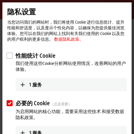
登录
隐私设置
myBeckhoff
Beckhoff
-
当您访问我们的网站时，我们将使用 Cookie 进行信息统计、提升
性能和舒适度，以及显示个性化内容，以确保为您提供最佳浏览
自
体验。您可以在我们的网站上找到有关我们使用的 Cookie 以及您
动
Start
公司简介
最新资讯
倍福产品研发
的用户权利的更多信息。
数据隐私政策。
化
page
Play
新
2024年11月13日
技
性能统计 Cookie
倍福产品研发
术
Video
我们使用这些Cookie分析网站使用情况，改善网站的用户
体验。
创新是倍福刻在骨子里的 DNA。我们在硬件和软件领域的持续
进步，不断为自动化行业树立起新的标杆。在本期视频中，
1
服务
Frederike Beckhoff 深入剖析了倍福产品与技术发展的坚实基
础。
必要的 Cookie
更多关于此视频的信息
（总是需要）
Loading...
为启用网站的核心功能，需要采用这些技术 和接受数据
隐私政策。
3
服务