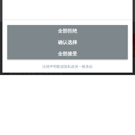
全部拒绝
确认选择
中国区总部
全部接受
联系我们
毕孚自动化设备贸易(上海)有限公司
法律声明
数据隐私政策
一般条款
市北智汇园4号楼
静安区汶水路 299 弄 9-10 号
上海, 200072
+86 21 6631 2666
+86 21 6631 5696
info@beckhoff.com.cn
详细联系方式
www.beckhoff.com.cn/zh-cn/
电子快讯