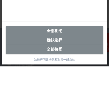
全部拒绝
确认选择
全部接受
联系我们
中国区总部
法律声明
数据隐私政策
一般条款
毕孚自动化设备贸易(上海)有限公司
市北智汇园4号楼
静安区汶水路 299 弄 9-10 号
上海, 200072
+86 21 6631 2666
+86 21 6631 5696
info@beckhoff.com.cn
详细联系方式
www.beckhoff.com.cn/zh-cn/