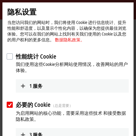
登录
隐私设置
myBeckhoff
Beckhoff
-
当您访问我们的网站时，我们将使用 Cookie 进行信息统计、提升
性能和舒适度，以及显示个性化内容，以确保为您提供最佳浏览
自
体验。您可以在我们的网站上找到有关我们使用的 Cookie 以及您
动
Start
公司简介
最新资讯
的用户权利的更多信息。
数据隐私政策。
化
page
新一代面板：HMI 应用的基础 | CP4xxx/CP5xxx
新
技
Play
性能统计 Cookie
2026年6月17日
术
我们使用这些Cookie分析网站使用情况，改善网站的用户
新一代面板：HMI 应用的基础 |
Video
体验。
CP4xxx/CP5xxx
1
服务
全新一代面板提供了丰富的显示屏尺寸选择，适合控制柜安装
或安装臂安装的设备，为 HMI 应用奠定了理想基础。
必要的 Cookie
（总是需要）
更多关于此视频的信息
为启用网站的核心功能，需要采用这些技术 和接受数据
隐私政策。
Loading...
3
服务