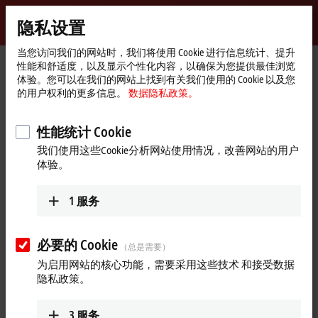
登录
隐私设置
myBeckhoff
Beckhoff
-
当您访问我们的网站时，我们将使用 Cookie 进行信息统计、提升
性能和舒适度，以及显示个性化内容，以确保为您提供最佳浏览
自
体验。您可以在我们的网站上找到有关我们使用的 Cookie 以及您
动
Start
公司简介
最新资讯
新一代控制面板和面板型 PC
的用户权利的更多信息。
数据隐私政策。
化
page
Play
新
2026年6月24日
技
性能统计 Cookie
新一代控制面板和面板型 PC
术
Video
我们使用这些Cookie分析网站使用情况，改善网站的用户
体验。
Automate 2026 现场报道：倍福美国分公司工业 PC 产品经理
Andrew Bollinger 为大家介绍了新一代多点触控面板产品。这款
1
服务
面向工业场景的 HMI 解决方案兼顾高性价比与高品质，搭载前
沿的多点触控技术，支持灵活的外形规格选择，机身采用工业
级耐用设计，性能配置完全适配未来需求。
必要的 Cookie
（总是需要）
更多关于此视频的信息
为启用网站的核心功能，需要采用这些技术 和接受数据
隐私政策。
3
服务