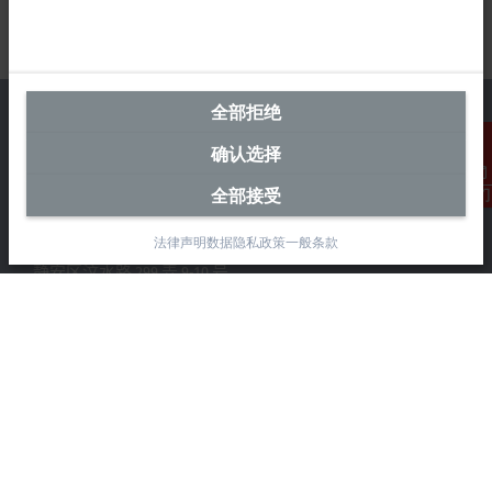
全部拒绝
确认选择
中国区总部
全部接受
联系我们
毕孚自动化设备贸易(上海)有限公司
法律声明
数据隐私政策
一般条款
市北智汇园4号楼
静安区汶水路 299 弄 9-10 号
上海, 200072
+86 21 6631 2666
+86 21 6631 5696
info@beckhoff.com.cn
详细联系方式
www.beckhoff.com.cn/zh-cn/
电子快讯