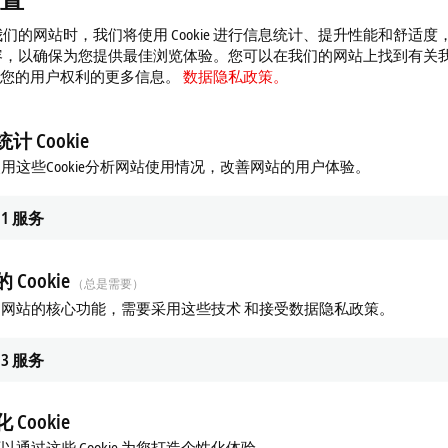
们的网站时，我们将使用 Cookie 进行信息统计、提升性能和舒适度
容，以确保为您提供最佳浏览体验。您可以在我们的网站上找到有关
 以及您的用户权利的更多信息。
数据隐私政策。
计 Cookie
用这些Cookie分析网站使用情况，改善网站的用户体验。
1
服务
 Cookie
（总是需要）
网站的核心功能，需要采用这些技术 和接受数据隐私政策。
3
服务
 Cookie
以通过这些 Cookie 为您打造个性化体验。