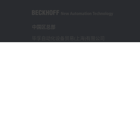
中国区总部
毕孚自动化设备贸易(上海)有限公司
市北智汇园4号楼
静安区汶水路 299 弄 9-10 号
上海, 200072
+86 21 6631 2666
+86 21 6631 5696
info@beckhoff.com.cn
详细联系方式
www.beckhoff.com.cn/zh-cn/
电子快讯
打印页面