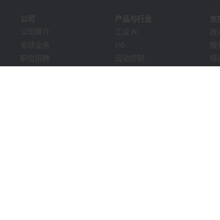
公司
产品与行业
支
公司简介
工业 PC
技
全球业务
I/O
服
职位招聘
运动控制
培
新闻
自动化软件
在
《PC Control》杂志
MX-System
解
市场活动及日期
机器视觉
Bec
提示系统
行业
下
包装合规性