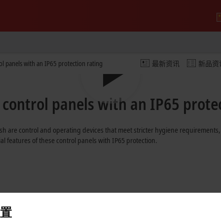
rol panels with an IP65 protection rating
最新资讯
新品资
Play
l control panels with an IP65 prote
Video
nish are control and operating devices that meet stricter hygiene requirements
l features of these control panels with IP65 protection.
置