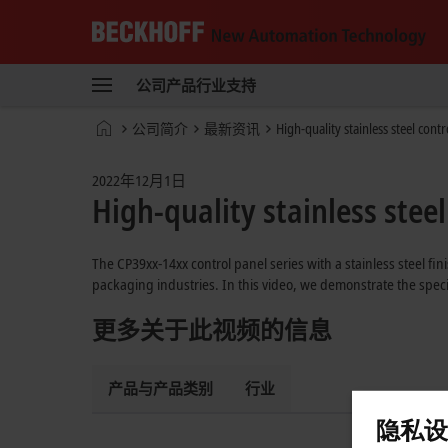
Beckhoff
-
公司
产品
行业
支持
自
动
Start
公司简介
最新资讯
High-quality stainless steel cont
化
page
新
技
2022年12月1日
术
High-quality stainless stee
The CP39xx-14xx control panel series with a stainless steel fi
packaging industries. In this video, we demonstrate the specia
更多关于此视频的信息
产品与产品类别
行业
隐私设