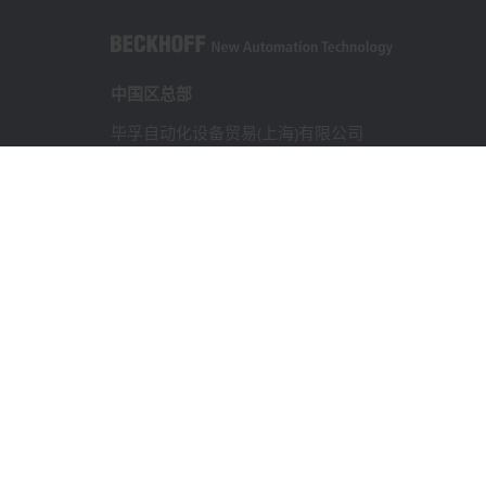
中国区总部
毕孚自动化设备贸易(上海)有限公司
市北智汇园4号楼
静安区汶水路 299 弄 9-10 号
上海, 200072
+86 21 6631 2666
+86 21 6631 5696
info@beckhoff.com.cn
详细联系方式
www.beckhoff.com.cn/zh-cn/
电子快讯
打印页面