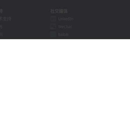
持
社交媒体
术支持
LinkedIn
务
WeChat
训
bilibili
线研讨会
决方案提供商计划
khoff Information System
载中心