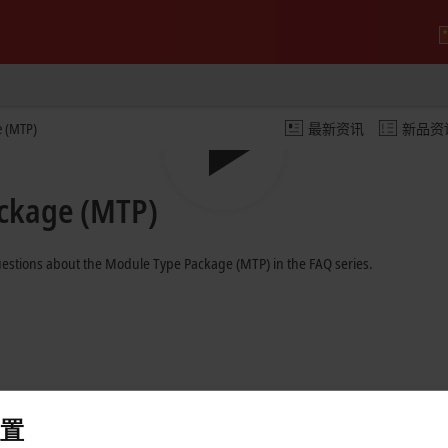
e (MTP)
最新资讯
新品资
Play
ckage (MTP)
Video
stions about the Module Type Package (MTP) in the FAQ series.
置