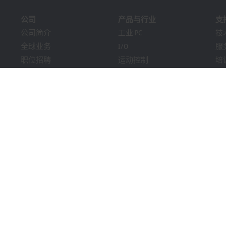
公司
产品与行业
支
公司简介
工业 PC
技
全球业务
I/O
服
职位招聘
运动控制
培
新闻
自动化软件
在
《PC Control》杂志
MX-System
解
市场活动及日期
机器视觉
Bec
提示系统
行业
下
包装合规性