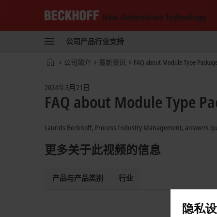
Beckhoff
-
公司
产品
行业
支持
自
动
Start
公司简介
最新资讯
FAQ about Module Type Packag
化
page
新
技
2024年3月21日
术
FAQ about Module Type Pa
Laurids Beckhoff, Process Industry Management, answers que
更多关于此视频的信息
产品与产品类别
行业
隐私设