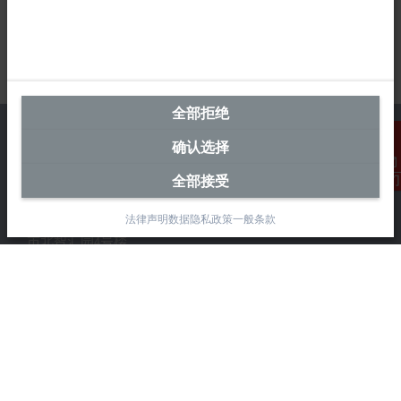
全部拒绝
确认选择
全部接受
联系我们
中国区总部
法律声明
数据隐私政策
一般条款
毕孚自动化设备贸易(上海)有限公司
市北智汇园4号楼
静安区汶水路 299 弄 9-10 号
上海, 200072
+86 21 6631 2666
+86 21 6631 5696
info@beckhoff.com.cn
详细联系方式
www.beckhoff.com.cn/zh-cn/