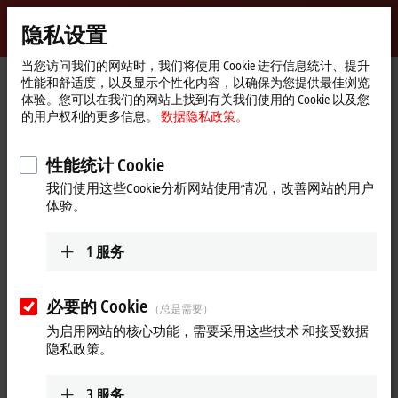
登录
隐私设置
myBeckhoff
Beckhoff
-
当您访问我们的网站时，我们将使用 Cookie 进行信息统计、提升
性能和舒适度，以及显示个性化内容，以确保为您提供最佳浏览
自
体验。您可以在我们的网站上找到有关我们使用的 Cookie 以及您
动
Start
公司简介
最新资讯
的用户权利的更多信息。
数据隐私政策。
化
page
Multi-touch panel PC – developed for the plastics industry
新
技
Play
性能统计 Cookie
2024年12月3日
术
我们使用这些Cookie分析网站使用情况，改善网站的用户
Multi-touch panel PC – developed
Video
体验。
for the plastics industry
1
服务
The CP2219-1025-0030 multi-touch built-in Panel PC has been specially
developed for use on plastics machinery. The CP2219-1025-0030 multi-
touch built-in Panel PC is the perfect complement to the TwinCAT 3
必要的 Cookie
（总是需要）
Plastic Framework. The 19-inch display offers you enough space to
为启用网站的核心功能，需要采用这些技术 和接受数据
control your plastics machine. The freely configurable push button
隐私政策。
extension, the integrated control wheel, and the large number of LEDs
offer a high degree of flexibility for controlling the machine.
3
服务