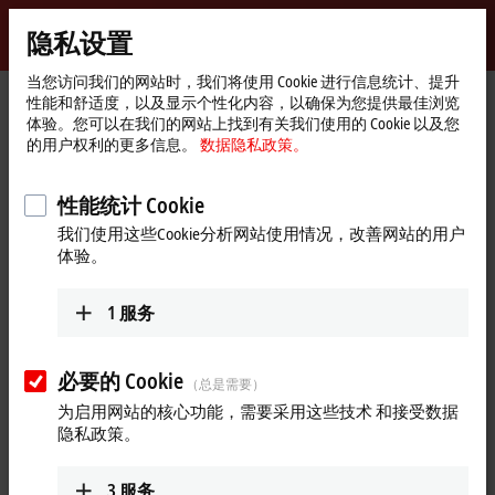
登录
隐私设置
myBeckhoff
Beckhoff
-
当您访问我们的网站时，我们将使用 Cookie 进行信息统计、提升
性能和舒适度，以及显示个性化内容，以确保为您提供最佳浏览
自
体验。您可以在我们的网站上找到有关我们使用的 Cookie 以及您
动
Start
公司简介
最新资讯
的用户权利的更多信息。
数据隐私政策。
化
page
客户评价：NOV Completion & Production Solutions，James Belcher
新
This
技
性能统计 Cookie
is
a
2025年9月18日
The media could not be loaded, either because the server or
术
modal
我们使用这些Cookie分析网站使用情况，改善网站的用户
window.
客户评价：NOV Completion &
network failed or because the format is not supported.
体验。
Production Solutions，James
Belcher
1
服务
NOV 致力于油气开采设备的研发与制造。在本期视频中，NOV
必要的 Cookie
（总是需要）
控制技术主管 James Belcher 阐述了公司为何选用倍福的 CX5140
嵌入式控制器或 I/O 模块等控制产品实现所有 NOV 组件的控
为启用网站的核心功能，需要采用这些技术 和接受数据
隐私政策。
制。
更多关于此视频的信息
3
服务