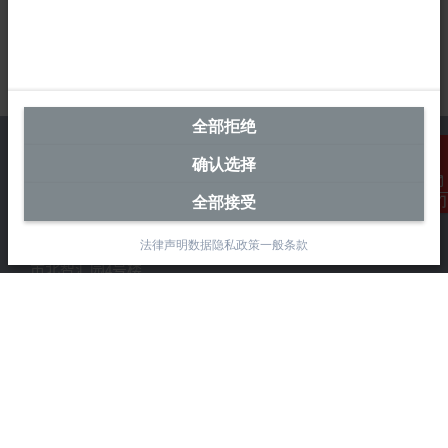
全部拒绝
确认选择
全部接受
联系我们
中国区总部
法律声明
数据隐私政策
一般条款
毕孚自动化设备贸易(上海)有限公司
市北智汇园4号楼
静安区汶水路 299 弄 9-10 号
上海, 200072
+86 21 6631 2666
+86 21 6631 5696
info@beckhoff.com.cn
详细联系方式
www.beckhoff.com.cn/zh-cn/