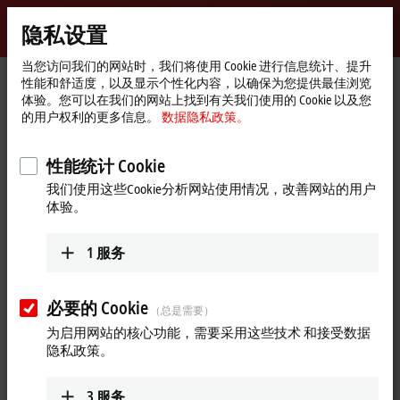
登录
隐私设置
myBeckhoff
Beckhoff
-
当您访问我们的网站时，我们将使用 Cookie 进行信息统计、提升
性能和舒适度，以及显示个性化内容，以确保为您提供最佳浏览
自
体验。您可以在我们的网站上找到有关我们使用的 Cookie 以及您
动
Start
公司简介
最新资讯
的用户权利的更多信息。
数据隐私政策。
化
page
Beckhoff Live + Interactive compact, November 9, 2022
新
技
Play
性能统计 Cookie
2022年11月9日
术
我们使用这些Cookie分析网站使用情况，改善网站的用户
Beckhoff Live + Interactive compact,
Video
体验。
November 9, 2022
1
服务
The second day of SPS 2022 in a nutshell. This edition of Beckhoff Live
+ Interactive compact covers the system designer for the MX-System,
news for the TwinCAT Vision automation software, application
必要的 Cookie
（总是需要）
examples for XTS with NCT, as well as energy management with the
为启用网站的核心功能，需要采用这些技术 和接受数据
EtherCAT Terminals from the extensive I/O product portfolio and
隐私政策。
insights into the corporate culture and work methods at Beckhoff
Automation.
3
服务