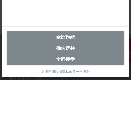
全部拒绝
确认选择
全部接受
联系我们
中国区总部
法律声明
数据隐私政策
一般条款
毕孚自动化设备贸易(上海)有限公司
市北智汇园4号楼
静安区汶水路 299 弄 9-10 号
上海, 200072
+86 21 6631 2666
+86 21 6631 5696
info@beckhoff.com.cn
详细联系方式
www.beckhoff.com.cn/zh-cn/