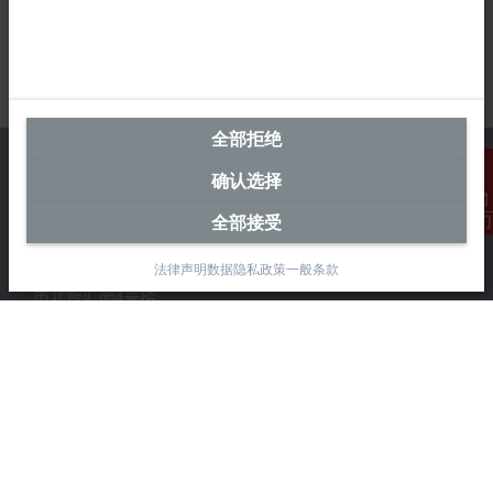
全部拒绝
确认选择
全部接受
联系我们
中国区总部
法律声明
数据隐私政策
一般条款
毕孚自动化设备贸易(上海)有限公司
市北智汇园4号楼
静安区汶水路 299 弄 9-10 号
上海, 200072
+86 21 6631 2666
+86 21 6631 5696
info@beckhoff.com.cn
详细联系方式
www.beckhoff.com.cn/zh-cn/