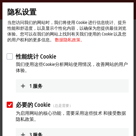
登录
隐私设置
myBeckhoff
Beckhoff
-
当您访问我们的网站时，我们将使用 Cookie 进行信息统计、提升
性能和舒适度，以及显示个性化内容，以确保为您提供最佳浏览
自
体验。您可以在我们的网站上找到有关我们使用的 Cookie 以及您
动
Start
公司简介
最新资讯
的用户权利的更多信息。
数据隐私政策。
化
page
倍福展台集锦 3 | 2022 汉诺威自动化博览会
新
技
Play
性能统计 Cookie
2022年6月1日
术
我们使用这些Cookie分析网站使用情况，改善网站的用户
倍福展台集锦 3 | 2022 汉诺威自动
Video
体验。
化博览会
1
服务
汉诺威展会第三天，本期视频亮点信息：MX-System 的实践及
其优势，针对防爆危险区的 EtherCAT 端子模块，以及 TwinCAT
3.1 Build 4026 的新功能介绍。视频最后为您带来 Frederike
必要的 Cookie
（总是需要）
Beckhoff 对公司未来的展望。
为启用网站的核心功能，需要采用这些技术 和接受数据
隐私政策。
3
服务