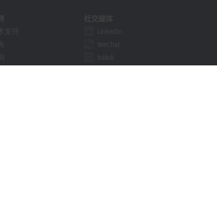
持
社交媒体
术支持
LinkedIn
务
WeChat
训
bilibili
线研讨会
决方案提供商计划
khoff Information System
载中心