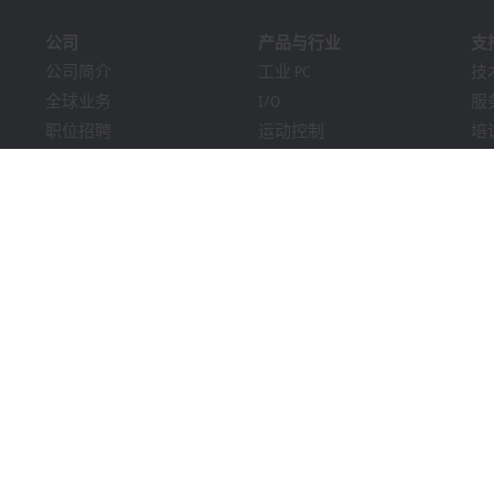
公司
产品与行业
支
公司简介
工业 PC
技
全球业务
I/O
服
职位招聘
运动控制
培
新闻
自动化软件
在
《PC Control》杂志
MX-System
解
市场活动及日期
机器视觉
Bec
提示系统
行业
下
包装合规性