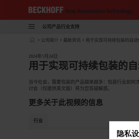
Beckhoff
-
公司
产品
行业
支持
自
动
Start
公司简介
最新资讯
用于实现可持续包装的自动
化
page
新
技
2024年1月24日
术
用于实现可持续包装的自
当今社会，需要包装的产品越来越多：包装行业如何
讨会（仅提供英文版）将为您答疑解惑。
更多关于此视频的信息
行业
隐私设