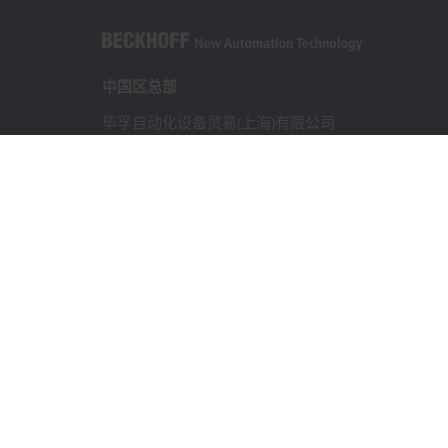
中国区总部
毕孚自动化设备贸易(上海)有限公司
市北智汇园4号楼
静安区汶水路 299 弄 9-10 号
上海, 200072
+86 21 6631 2666
+86 21 6631 5696
info@beckhoff.com.cn
详细联系方式
www.beckhoff.com.cn/zh-cn/
电子快讯
打印页面